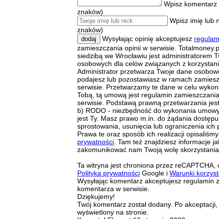
Wpisz komentarz 
znaków)
Wpisz imię lub 
znaków)
Wysyłając opinię akceptujesz
regulam
dodaj
zamieszczania opinii w serwisie. Totalmoney.pl
siedzibą we Wrocławiu jest administratorem 
osobowych dla celów związanych z korzystani
Administrator przetwarza Twoje dane osobowe
podajesz lub pozostawiasz w ramach zamieszc
serwisie. Przetwarzamy te dane w celu wyko
Tobą, tą umową jest regulamin zamieszczania 
serwisie. Podstawą prawną przetwarzania jest ar
b) RODO - niezbędność do wykonania umowy, 
jest Ty. Masz prawo m.in. do żądania dostęp
sprostowania, usunięcia lub ograniczenia ich 
Prawa te oraz sposób ich realizacji opisaliśm
prywatności
. Tam też znajdziesz informacje ja
zakomunikować nam Twoją wolę skorzystania 
Ta witryna jest chroniona przez reCAPTCHA,
Polityka prywatności
Google i
Warunki korzyst
Wysyłając komentarz akceptujesz regulamin 
komentarza w serwisie.
Dziękujemy!
Twój komentarz został dodany. Po akceptacji,
wyświetlony na stronie.