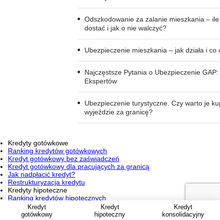
Odszkodowanie za zalanie mieszkania – il
dostać i jak o nie walczyć?
Ubezpieczenie mieszkania – jak działa i co
Najczęstsze Pytania o Ubezpieczenie GAP:
Ekspertów
Ubezpieczenie turystyczne. Czy warto je ku
wyjeździe za granicę?
Kredyty gotówkowe
Ranking kredytów gotówkowych
Kredyt gotówkowy bez zaświadczeń
Kredyt gotówkowy dla pracujących za granicą
Jak nadpłacić kredyt?
Restrukturyzacja kredytu
Kredyty hipoteczne
Ranking kredytów hipotecznych
Podatek od wynajmu mieszkania
Kredyt
Kredyt
Kredyt
Wkład własny przy kredycie hipotecznym 2026
gotówkowy
hipoteczny
konsolidacyjny