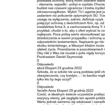
podstawa ochrony, którą moim zdaniem warto
- złamania, wypadki - pobyt w szpitalu Choci
budżet nas czasami ogranicza i trzeba myśle
zdroworozsądkowo. Wybór TU i agenta jest ju
zadaniem niż policzenie optymalnych SU. Tr
uwagę na wyłączenia, zakres, definicje ryzyk. N
połączyć ochronę z dwóch/trzech firm, np. od 
inwalidztwa firma X, a zachorowania firma Y- t
przykład, chodzi o to, aby z ofert wybrać to co
najlepsze. Poza polisą warto skonsultować s
dziedziczenia w swoim przypadku i ochronę u
odpowiednim testamentem. Napisanie go nie
skutku śmiertelnego, a Waszym bliskim może
ułatwić życie. Powodzenia w poszukiwaniach i
Oby nikt z Was nie musiał z polis nigdy korzys
Pozdrawiam Daniel Szymoniak
0
Odpowiedz
abcd
Ekspert
23 grudnia 2022
Szkoda, że w szkole nie uczą podstaw jeśli c
ubezpieczenia, czy kredytu... - to bardzo mądr
tylko kto by tego uczyl?
0
Odpowiedz
Serafin Anna
Ekspert
29 grudnia 2022
Cześć, w idealnym świecie oczywiście praktyc
wszyscy wiemy, jak wygląda ten apsekt polskie
Warto jednak samemu się edukować i uwrażli