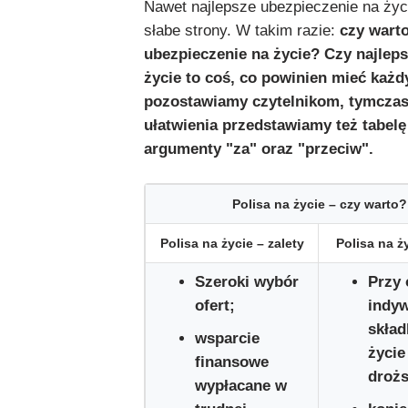
Nawet najlepsze ubezpieczenie na ży
słabe strony. W takim razie:
czy wart
ubezpieczenie na życie? Czy najleps
życie to coś, co powinien mieć każd
pozostawiamy czytelnikom, tymcza
ułatwienia przedstawiamy też tabel
argumenty "za" oraz "przeciw".
Polisa na życie – czy warto?
Polisa na życie
–
zalety
Polisa na ż
Szeroki wybór
Przy 
ofert;
indy
skład
wsparcie
życie
finansowe
drożs
wypłacane w