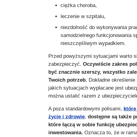
ciężka choroba,
leczenie w szpitalu,
niezdolność do wykonywania pra
samodzielnego funkcjonowania 
nieszczęśliwym wypadkiem.
Przed powyższymi sytuacjami warto s
zabezpieczyć.
Oczywiście zakres po
być znacznie szerszy, wszystko zal
Twoich potrzeb.
Dokładne określenie 
jakich sytuacjach wypłacane jest ubez
można ustalić razem z ubezpieczyciel
A poza standardowymi polisami,
które
życie i zdrowie
,
dostępne są także p
które łączą w sobie funkcję ubezpiec
inwestowania.
Oznacza to, że w ram