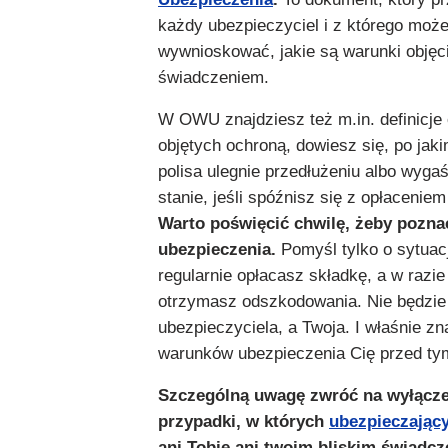
każdy ubezpieczyciel i z którego może
wywnioskować, jakie są warunki objęc
świadczeniem.
W OWU znajdziesz też m.in. definicje
objętych ochroną, dowiesz się, po jak
polisa ulegnie przedłużeniu albo wygaś
stanie, jeśli spóźnisz się z opłaceniem 
Warto poświęcić chwilę, żeby pozna
ubezpieczenia.
Pomyśl tylko o sytuacj
regularnie opłacasz składkę, a w razie
otrzymasz odszkodowania. Nie będzie 
ubezpieczyciela, a Twoja. I właśnie z
warunków ubezpieczenia Cię przed tym
Szczególną uwagę zwróć na wyłączen
przypadki, w których
ubezpieczając
ani Tobie ani twoim bliskim świadcz