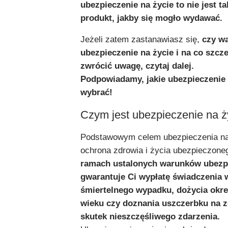
ubezpieczenie na życie to nie jest ta
produkt, jakby się mogło wydawać.
Jeżeli zatem zastanawiasz się,
czy w
ubezpieczenie na życie i na co szcz
zwrócić uwagę, czytaj dalej.
Podpowiadamy, jakie ubezpieczenie 
wybrać!
Czym jest ubezpieczenie na ż
Podstawowym celem ubezpieczenia na 
ochrona zdrowia i życia ubezpieczone
ramach ustalonych warunków ubezpi
gwarantuje Ci wypłatę świadczenia w
śmiertelnego wypadku, dożycia okr
wieku czy doznania uszczerbku na 
skutek nieszczęśliwego zdarzenia.