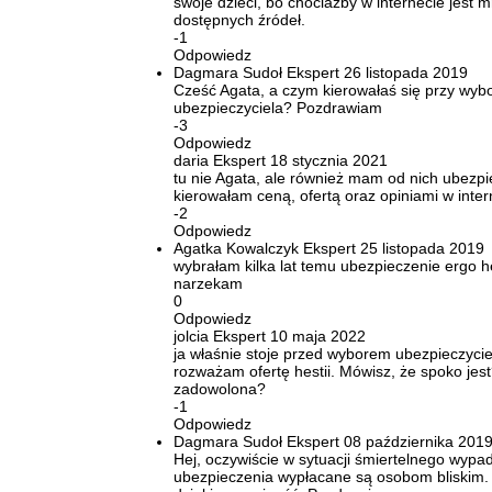
swoje dzieci, bo chociażby w internecie jest 
dostępnych źródeł.
-1
Odpowiedz
Dagmara Sudoł
Ekspert
26 listopada 2019
Cześć Agata, a czym kierowałaś się przy wyb
ubezpieczyciela? Pozdrawiam
-3
Odpowiedz
daria
Ekspert
18 stycznia 2021
tu nie Agata, ale również mam od nich ubezpie
kierowałam ceną, ofertą oraz opiniami w inter
-2
Odpowiedz
Agatka Kowalczyk
Ekspert
25 listopada 2019
wybrałam kilka lat temu ubezpieczenie ergo he
narzekam
0
Odpowiedz
jolcia
Ekspert
10 maja 2022
ja właśnie stoje przed wyborem ubezpieczycie
rozważam ofertę hestii. Mówisz, że spoko jes
zadowolona?
-1
Odpowiedz
Dagmara Sudoł
Ekspert
08 października 201
Hej, oczywiście w sytuacji śmiertelnego wypa
ubezpieczenia wypłacane są osobom bliskim.