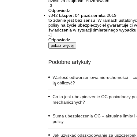
dzięki za czujność. Pozdrawiam
-3
Odpowiedz
v342
Ekspert
04 października 2019
to zdanie jest bez sensu ;W ramach ustalon
polisy na życie ubezpieczyciel gwarantuje ci 
świadczenia w sytuacji śmiertelnego wypadku.
-1
Odpowiedz
pokaż więcej
Podobne artykuły
Wartość odtworzeniowa nieruchomości – co 
ją obliczyć?
Co to jest ubezpieczenie OC posiadaczy p
mechanicznych?
Suma ubezpieczenia OC – aktualne limity i 
polisy
Jak uzyskać odszkodowanie za uszczerbek