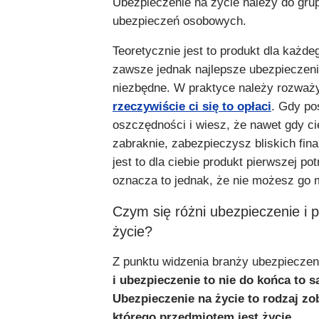
Ubezpieczenie na życie należy do gru
ubezpieczeń osobowych.
Teoretycznie jest to produkt dla każde
zawsze jednak najlepsze ubezpieczeni
niezbędne. W praktyce należy rozważ
rzeczywiście ci się to opłaci
. Gdy po
oszczędności i wiesz, że nawet gdy ci
zabraknie, zabezpieczysz bliskich fin
jest to dla ciebie produkt pierwszej po
oznacza to jednak, że nie możesz go 
Czym się różni ubezpieczenie i p
życie?
Z punktu widzenia branży ubezpiecze
i ubezpieczenie to nie do końca to 
Ubezpieczenie na życie to rodzaj zo
którego przedmiotem jest życie