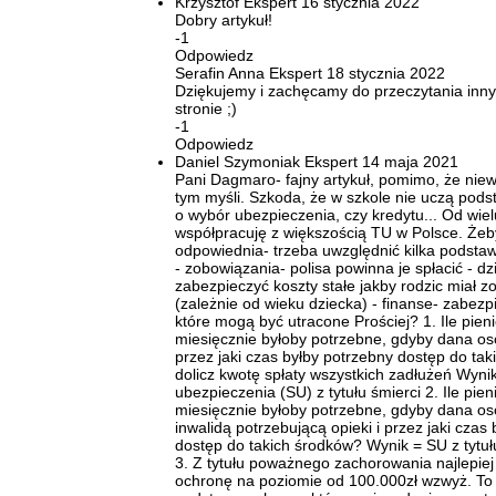
Krzysztof
Ekspert
16 stycznia 2022
Dobry artykuł!
-1
Odpowiedz
Serafin Anna
Ekspert
18 stycznia 2022
Dziękujemy i zachęcamy do przeczytania inny
stronie ;)
-1
Odpowiedz
Daniel Szymoniak
Ekspert
14 maja 2021
Pani Dagmaro- fajny artykuł, pomimo, że niew
tym myśli. Szkoda, że w szkole nie uczą podst
o wybór ubezpieczenia, czy kredytu... Od wielu
współpracuję z większością TU w Polsce. Żeb
odpowiednia- trzeba uwzględnić kilka podsta
- zobowiązania- polisa powinna je spłacić - dz
zabezpieczyć koszty stałe jakby rodzic miał z
(zależnie od wieku dziecka) - finanse- zabezp
które mogą być utracone Prościej? 1. Ile pien
miesięcznie byłoby potrzebne, gdyby dana os
przez jaki czas byłby potrzebny dostęp do ta
dolicz kwotę spłaty wszystkich zadłużeń Wyn
ubezpieczenia (SU) z tytułu śmierci 2. Ile pie
miesięcznie byłoby potrzebne, gdyby dana os
inwalidą potrzebującą opieki i przez jaki czas
dostęp do takich środków? Wynik = SU z tytuł
3. Z tytułu poważnego zachorowania najlepiej
ochronę na poziomie od 100.000zł wzwyż. To