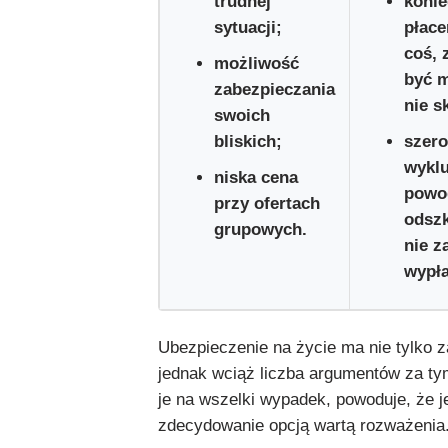
trudnej
koni
sytuacji;
płace
coś, 
możliwość
być m
zabezpieczania
nie s
swoich
bliskich;
szero
wykl
niska cena
powod
przy ofertach
odsz
grupowych.
nie z
wypła
Ubezpieczenie na życie ma nie tylko za
jednak wciąż liczba argumentów za ty
je na wszelki wypadek, powoduje, że j
zdecydowanie opcją wartą rozważenia