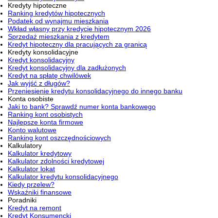
Kredyty hipoteczne
Ranking kredytów hipotecznych
Podatek od wynajmu mieszkania
Wkład własny przy kredycie hipotecznym 2026
Sprzedaż mieszkania z kredytem
Kredyt hipoteczny dla pracujących za granicą
Kredyty konsolidacyjne
Kredyt konsolidacyjny
Kredyt konsolidacyjny dla zadłużonych
Kredyt na spłatę chwilówek
Jak wyjść z długów?
Przeniesienie kredytu konsolidacyjnego do innego banku
Konta osobiste
Jaki to bank? Sprawdź numer konta bankowego
Ranking kont osobistych
Najlepsze konta firmowe
Konto walutowe
Ranking kont oszczędnościowych
Kalkulatory
Kalkulator kredytowy
Kalkulator zdolności kredytowej
Kalkulator lokat
Kalkulator kredytu konsolidacyjnego
Kiedy przelew?
Wskaźniki finansowe
Poradniki
Kredyt na remont
Kredyt Konsumencki