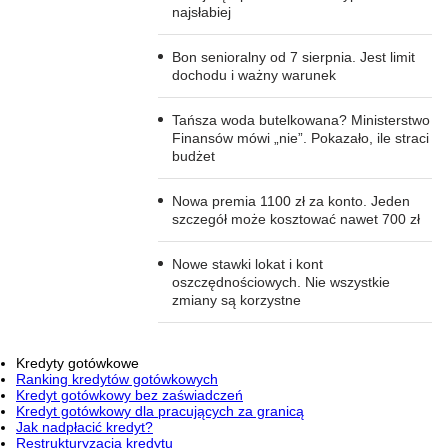
najsłabiej
Bon senioralny od 7 sierpnia. Jest limit
dochodu i ważny warunek
Tańsza woda butelkowana? Ministerstwo
Finansów mówi „nie”. Pokazało, ile straci
budżet
Nowa premia 1100 zł za konto. Jeden
szczegół może kosztować nawet 700 zł
Nowe stawki lokat i kont
oszczędnościowych. Nie wszystkie
zmiany są korzystne
Kredyty gotówkowe
Ranking kredytów gotówkowych
Kredyt gotówkowy bez zaświadczeń
Kredyt gotówkowy dla pracujących za granicą
Jak nadpłacić kredyt?
Restrukturyzacja kredytu