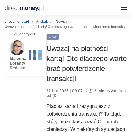
direct.money.pl
Artykuły
News
Uważaj na płatności kartą! Oto dlaczego warto brać potwierdzenie transakcji!
NEWS
Uważaj na płatności
kartą! Oto dlaczego warto
Marzena
Loranty
brać potwierdzenie
Redaktor
transakcji!
11 Lut 2025 | 09:07
2 min. czytania
(0)
Płacisz kartą i rezygnujesz z
potwierdzenia transakcji? To błąd,
który może kosztować Cię utratę
pieniędzy! W niektórych sytuacjach