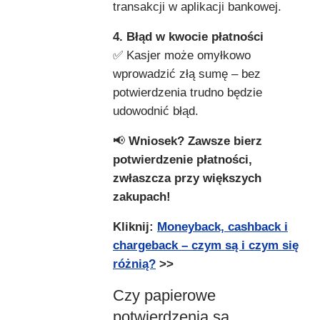
transakcji w aplikacji bankowej.
4. Błąd w kwocie płatności
✅ Kasjer może omyłkowo
wprowadzić złą sumę – bez
potwierdzenia trudno będzie
udowodnić błąd.
📢
Wniosek? Zawsze bierz
potwierdzenie płatności,
zwłaszcza przy większych
zakupach!
Kliknij:
Moneyback, cashback i
chargeback – czym są i czym się
różnią?
>>
Czy papierowe
potwierdzenia są