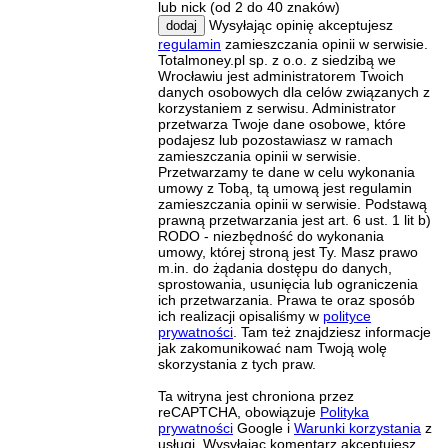
lub nick (od 2 do 40 znaków)
Wysyłając opinię akceptujesz
dodaj
regulamin
zamieszczania opinii w serwisie.
Totalmoney.pl sp. z o.o. z siedzibą we
Wrocławiu jest administratorem Twoich
danych osobowych dla celów związanych z
korzystaniem z serwisu. Administrator
przetwarza Twoje dane osobowe, które
podajesz lub pozostawiasz w ramach
zamieszczania opinii w serwisie.
Przetwarzamy te dane w celu wykonania
umowy z Tobą, tą umową jest regulamin
zamieszczania opinii w serwisie. Podstawą
prawną przetwarzania jest art. 6 ust. 1 lit b)
RODO - niezbędność do wykonania
umowy, której stroną jest Ty. Masz prawo
m.in. do żądania dostępu do danych,
sprostowania, usunięcia lub ograniczenia
ich przetwarzania. Prawa te oraz sposób
ich realizacji opisaliśmy w
polityce
prywatności
. Tam też znajdziesz informacje
jak zakomunikować nam Twoją wolę
skorzystania z tych praw.
Ta witryna jest chroniona przez
reCAPTCHA, obowiązuje
Polityka
prywatności
Google i
Warunki korzystania
z
usługi. Wysyłając komentarz akceptujesz