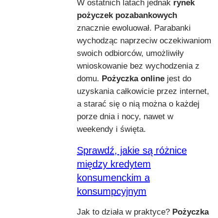
W ostatnich latach jednak
rynek
pożyczek pozabankowych
znacznie ewoluował. Parabanki
wychodząc naprzeciw oczekiwaniom
swoich odbiorców, umożliwiły
wnioskowanie bez wychodzenia z
domu.
Pożyczka online
jest do
uzyskania całkowicie przez internet,
a starać się o nią można o każdej
porze dnia i nocy, nawet w
weekendy i święta.
Sprawdź, jakie są różnice
między kredytem
konsumenckim a
konsumpcyjnym
Jak to działa w praktyce?
Pożyczka