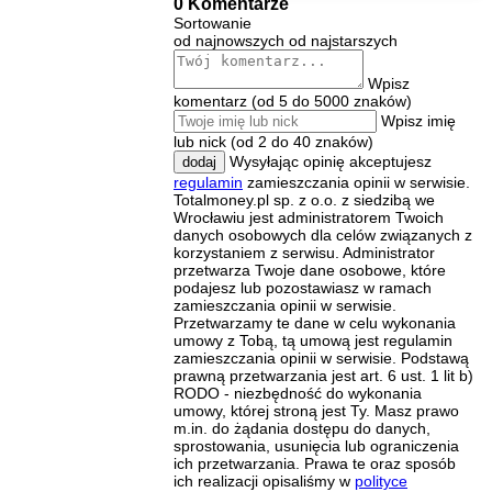
0 Komentarze
Sortowanie
od najnowszych
od najstarszych
Wpisz
komentarz (od 5 do 5000 znaków)
Wpisz imię
lub nick (od 2 do 40 znaków)
Wysyłając opinię akceptujesz
dodaj
regulamin
zamieszczania opinii w serwisie.
Totalmoney.pl sp. z o.o. z siedzibą we
Wrocławiu jest administratorem Twoich
danych osobowych dla celów związanych z
korzystaniem z serwisu. Administrator
przetwarza Twoje dane osobowe, które
podajesz lub pozostawiasz w ramach
zamieszczania opinii w serwisie.
Przetwarzamy te dane w celu wykonania
umowy z Tobą, tą umową jest regulamin
zamieszczania opinii w serwisie. Podstawą
prawną przetwarzania jest art. 6 ust. 1 lit b)
RODO - niezbędność do wykonania
umowy, której stroną jest Ty. Masz prawo
m.in. do żądania dostępu do danych,
sprostowania, usunięcia lub ograniczenia
ich przetwarzania. Prawa te oraz sposób
ich realizacji opisaliśmy w
polityce