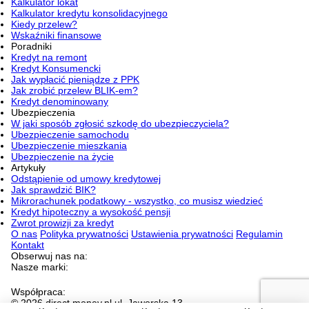
Kalkulator lokat
Kalkulator kredytu konsolidacyjnego
Kiedy przelew?
Wskaźniki finansowe
Poradniki
Kredyt na remont
Kredyt Konsumencki
Jak wypłacić pieniądze z PPK
Jak zrobić przelew BLIK-em?
Kredyt denominowany
Ubezpieczenia
W jaki sposób zgłosić szkodę do ubezpieczyciela?
Ubezpieczenie samochodu
Ubezpieczenie mieszkania
Ubezpieczenie na życie
Artykuły
Odstąpienie od umowy kredytowej
Jak sprawdzić BIK?
Mikrorachunek podatkowy - wszystko, co musisz wiedzieć
Kredyt hipoteczny a wysokość pensji
Zwrot prowizji za kredyt
O nas
Polityka prywatności
Ustawienia prywatności
Regulamin
Kontakt
Obserwuj nas na:
Nasze marki:
Współpraca:
© 2026 direct.money.pl ul. Jaworska 13,