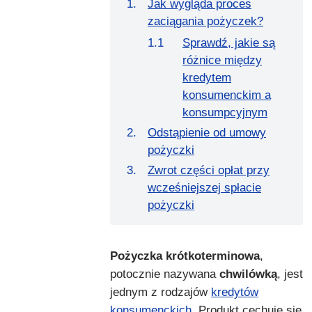
Jak wygląda proces
zaciągania pożyczek?
Sprawdź, jakie są
różnice między
kredytem
konsumenckim a
konsumpcyjnym
Odstąpienie od umowy
pożyczki
Zwrot części opłat przy
wcześniejszej spłacie
pożyczki
Pożyczka krótkoterminowa
,
potocznie nazywana
chwilówką
, jest
jednym z rodzajów
kredytów
konsumenckich
. Produkt cechuje się