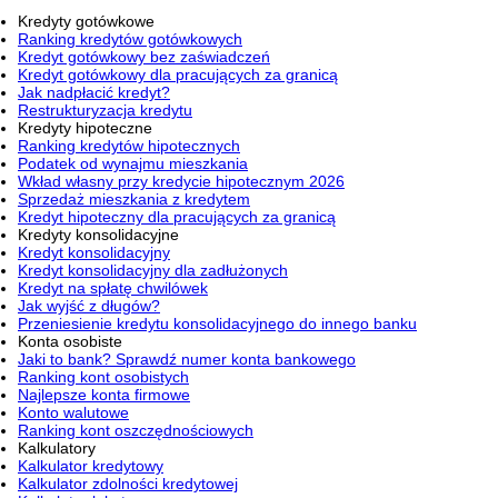
Kredyty gotówkowe
Ranking kredytów gotówkowych
Kredyt gotówkowy bez zaświadczeń
Kredyt gotówkowy dla pracujących za granicą
Jak nadpłacić kredyt?
Restrukturyzacja kredytu
Kredyty hipoteczne
Ranking kredytów hipotecznych
Podatek od wynajmu mieszkania
Wkład własny przy kredycie hipotecznym 2026
Sprzedaż mieszkania z kredytem
Kredyt hipoteczny dla pracujących za granicą
Kredyty konsolidacyjne
Kredyt konsolidacyjny
Kredyt konsolidacyjny dla zadłużonych
Kredyt na spłatę chwilówek
Jak wyjść z długów?
Przeniesienie kredytu konsolidacyjnego do innego banku
Konta osobiste
Jaki to bank? Sprawdź numer konta bankowego
Ranking kont osobistych
Najlepsze konta firmowe
Konto walutowe
Ranking kont oszczędnościowych
Kalkulatory
Kalkulator kredytowy
Kalkulator zdolności kredytowej