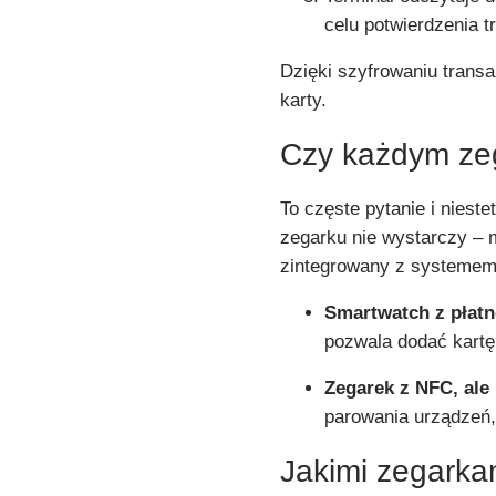
celu potwierdzenia t
Dzięki szyfrowaniu transa
karty.
Czy każdym ze
To częste pytanie i niest
zegarku nie wystarczy – m
zintegrowany z systeme
Smartwatch z płat
pozwala dodać kartę
Zegarek z NFC, ale 
parowania urządzeń, 
Jakimi zegarka