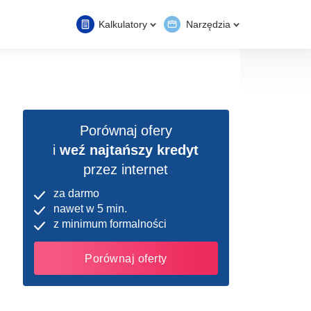
Kalkulatory
Narzędzia
Porównaj ofery
i
weź najtańszy kredyt
przez internet
za darmo
nawet w 5 min.
z minimum formalności
Porównaj oferty