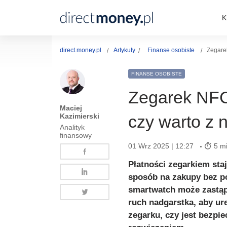
K
direct.money.pl
Artykuły
Finanse osobiste
Zegarek
FINANSE OSOBISTE
Zegarek NFC 
Maciej
Kazimierski
czy warto z 
Analityk
finansowy
01 Wrz 2025 | 12:27
5 mi
Płatności zegarkiem staj
sposób na zakupy bez por
smartwatch może zastąpi
ruch nadgarstka, aby ur
zegarku, czy jest bezpi