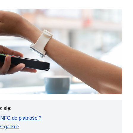
z się:
 NFC do płatności?
zegarku?