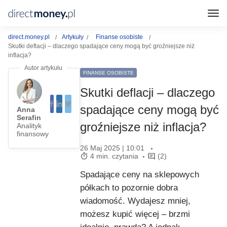
direct.money.pl
Artykuły
Finanse osobiste
Skutki deflacji – dlaczego spadające ceny mogą być groźniejsze niż
inflacja?
FINANSE OSOBISTE
Skutki deflacji – dlaczego
spadające ceny mogą być
Anna
Serafin
groźniejsze niż inflacja?
Analityk
finansowy
26 Maj 2025 | 10:01
4 min. czytania
(2)
Spadające ceny na sklepowych
półkach to pozornie dobra
wiadomość. Wydajesz mniej,
możesz kupić więcej – brzmi