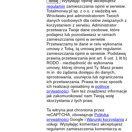
Wysyłając opinię akceptujesz
dodaj
regulamin
zamieszczania opinii w serwisie.
Totalmoney.pl sp. z o.o. z siedzibą we
Wrocławiu jest administratorem Twoich
danych osobowych dla celów związanych z
korzystaniem z serwisu. Administrator
przetwarza Twoje dane osobowe, które
podajesz lub pozostawiasz w ramach
zamieszczania opinii w serwisie.
Przetwarzamy te dane w celu wykonania
umowy z Tobą, tą umową jest regulamin
zamieszczania opinii w serwisie. Podstawą
prawną przetwarzania jest art. 6 ust. 1 lit b)
RODO - niezbędność do wykonania
umowy, której stroną jest Ty. Masz prawo
m.in. do żądania dostępu do danych,
sprostowania, usunięcia lub ograniczenia
ich przetwarzania. Prawa te oraz sposób
ich realizacji opisaliśmy w
polityce
prywatności
. Tam też znajdziesz informacje
jak zakomunikować nam Twoją wolę
skorzystania z tych praw.
Ta witryna jest chroniona przez
reCAPTCHA, obowiązuje
Polityka
prywatności
Google i
Warunki korzystania
z
usługi. Wysyłając komentarz akceptujesz
regulamin zamieszczenia komentarza w