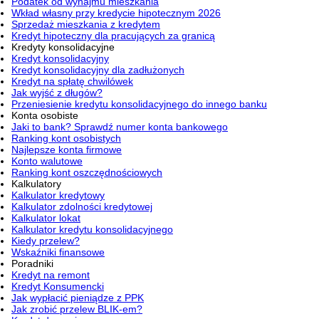
Podatek od wynajmu mieszkania
Wkład własny przy kredycie hipotecznym 2026
Sprzedaż mieszkania z kredytem
Kredyt hipoteczny dla pracujących za granicą
Kredyty konsolidacyjne
Kredyt konsolidacyjny
Kredyt konsolidacyjny dla zadłużonych
Kredyt na spłatę chwilówek
Jak wyjść z długów?
Przeniesienie kredytu konsolidacyjnego do innego banku
Konta osobiste
Jaki to bank? Sprawdź numer konta bankowego
Ranking kont osobistych
Najlepsze konta firmowe
Konto walutowe
Ranking kont oszczędnościowych
Kalkulatory
Kalkulator kredytowy
Kalkulator zdolności kredytowej
Kalkulator lokat
Kalkulator kredytu konsolidacyjnego
Kiedy przelew?
Wskaźniki finansowe
Poradniki
Kredyt na remont
Kredyt Konsumencki
Jak wypłacić pieniądze z PPK
Jak zrobić przelew BLIK-em?