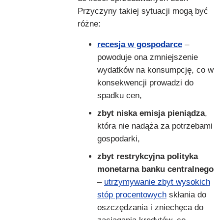
Przyczyny takiej sytuacji mogą być
różne:
recesja w gospodarce
–
powoduje ona zmniejszenie
wydatków na konsumpcję, co w
konsekwencji prowadzi do
spadku cen,
zbyt niska emisja pieniądza
,
która nie nadąża za potrzebami
gospodarki,
zbyt restrykcyjna polityka
monetarna banku centralnego
–
utrzymywanie zbyt wysokich
stóp procentowych
skłania do
oszczędzania i zniechęca do