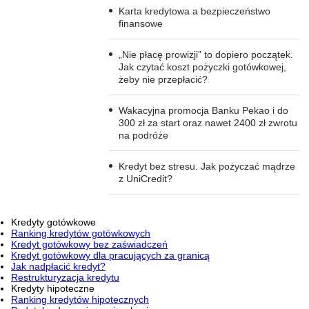
Karta kredytowa a bezpieczeństwo
finansowe
„Nie płacę prowizji” to dopiero początek.
Jak czytać koszt pożyczki gotówkowej,
żeby nie przepłacić?
Wakacyjna promocja Banku Pekao i do
300 zł za start oraz nawet 2400 zł zwrotu
na podróże
Kredyt bez stresu. Jak pożyczać mądrze
z UniCredit?
Kredyty gotówkowe
Ranking kredytów gotówkowych
Kredyt gotówkowy bez zaświadczeń
Kredyt gotówkowy dla pracujących za granicą
Jak nadpłacić kredyt?
Restrukturyzacja kredytu
Kredyty hipoteczne
Ranking kredytów hipotecznych