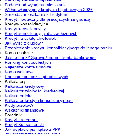
Ranking kredytów hipotecznych
Podatek od wynajmu mieszkania
Wkład własny przy kredycie hipotecznym 2026
Sprzedaż mieszkania z kredytem
Kredyt hipoteczny dla pracujących za granicą
Kredyty konsolidacyjne
Kredyt konsolidacyjny
Kredyt konsolidacyjny dla zadłużonych
Kredyt na spłatę chwilówek
Jak wyjść z długów?
Przeniesienie kredytu konsolidacyjnego do innego banku
Konta osobiste
Jaki to bank? Sprawdź numer konta bankowego
Ranking kont osobistych
Najlepsze konta firmowe
Konto walutowe
Ranking kont oszczędnościowych
Kalkulatory
Kalkulator kredytowy
Kalkulator zdolności kredytowej
Kalkulator lokat
Kalkulator kredytu konsolidacyjnego
Kiedy przelew?
Wskaźniki finansowe
Poradniki
Kredyt na remont
Kredyt Konsumencki
Jak wypłacić pieniądze z PPK