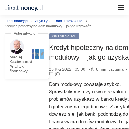
direct.money.pl
Artykuły
Dom i mieszkanie
Kredyt hipoteczny na dom modułowy – jak go uzyskać?
DOM I MIESZKANIE
Kredyt hipoteczny na dom
modułowy – jak go uzysk
Maciej
Kazimierski
Analityk
25 Kwi 2022 | 09:00
8 min. czytania
finansowy
(0)
Dom modułowy powstaje szybko.
Sprawdziliśmy, czy równie szybko i 
problemów uzyskasz w banku kredyt
hipoteczny na jego budowę. Z artyku
dowiesz się, jak banki podchodzą do
finansowania domów modułowych i ja