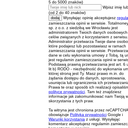
5 do 5000 znaków)
Wpisz imię lub
(od 2 do 40 znaków)
Wysyłając opinię akceptujesz
regul
dodaj
zamieszczania opinii w serwisie. Totalmoney
sp. z o.o. z siedzibą we Wrocławiu jest
administratorem Twoich danych osobowych
celów związanych z korzystaniem z serwisu
Administrator przetwarza Twoje dane osob
które podajesz lub pozostawiasz w ramach
zamieszczania opinii w serwisie. Przetwarz
dane w celu wykonania umowy z Tobą, tą 
jest regulamin zamieszczania opinii w serwis
Podstawą prawną przetwarzania jest art. 6 u
lit b) RODO - niezbędność do wykonania u
której stroną jest Ty. Masz prawo m.in. do
żądania dostępu do danych, sprostowania,
usunięcia lub ograniczenia ich przetwarzani
Prawa te oraz sposób ich realizacji opisaliś
polityce prywatności
. Tam też znajdziesz
informacje jak zakomunikować nam Twoją 
skorzystania z tych praw.
Ta witryna jest chroniona przez reCAPTCHA
obowiązuje
Polityka prywatności
Google i
Warunki korzystania
z usługi. Wysyłając
komentarz akceptujesz regulamin zamieszc