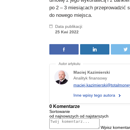
umowę z jego wykonawcą i z bankie
po 2 – 3 miesiącach przeprowadzić s
do nowego miejsca.
Data publikacji:
25 Kwi 2022
Maciej Kazimierski
Analityk finansowy
maciej.kazimierski@totalmoney
Inne wpisy tego autora
0 Komentarze
Sortowanie
od najnowszych
od najstarszych
Wpisz komentar