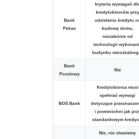
kryteria wymagań dl
kredytobiorców prz
Bank
udzielaniu kredytu n
Pekao
budowę domu,
niezależnie od
technologii wykonan
budynku mieszkalneg
Bank
Nie
Pocztowy
Kredytobiorca musi
spełniać wymogi
BOŚ Bank
dotyczące przeznacze
i powierzchni jak prz
standardowym kredyc
Nie, nie stawiamy