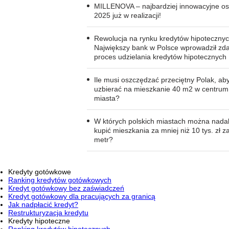
MILLENOVA – najbardziej innowacyjne os
2025 już w realizacji!
Rewolucja na rynku kredytów hipotecznyc
Największy bank w Polsce wprowadził zda
proces udzielania kredytów hipotecznych
Ile musi oszczędzać przeciętny Polak, ab
uzbierać na mieszkanie 40 m2 w centrum
miasta?
W których polskich miastach można nada
kupić mieszkania za mniej niż 10 tys. zł z
metr?
Kredyty gotówkowe
Ranking kredytów gotówkowych
Kredyt gotówkowy bez zaświadczeń
Kredyt gotówkowy dla pracujących za granicą
Jak nadpłacić kredyt?
Restrukturyzacja kredytu
Kredyty hipoteczne