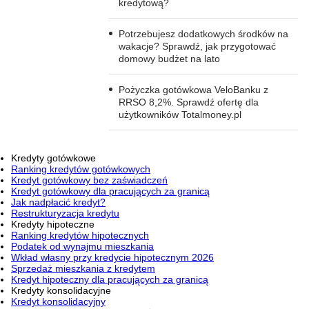
kredytową?
Potrzebujesz dodatkowych środków na
wakacje? Sprawdź, jak przygotować
domowy budżet na lato
Pożyczka gotówkowa VeloBanku z
RRSO 8,2%. Sprawdź ofertę dla
użytkowników Totalmoney.pl
Kredyty gotówkowe
Ranking kredytów gotówkowych
Kredyt gotówkowy bez zaświadczeń
Kredyt gotówkowy dla pracujących za granicą
Jak nadpłacić kredyt?
Restrukturyzacja kredytu
Kredyty hipoteczne
Ranking kredytów hipotecznych
Podatek od wynajmu mieszkania
Wkład własny przy kredycie hipotecznym 2026
Sprzedaż mieszkania z kredytem
Kredyt hipoteczny dla pracujących za granicą
Kredyty konsolidacyjne
Kredyt konsolidacyjny