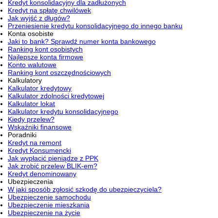
Kredyt konsolidacyjny dla zadłużonych
Kredyt na spłatę chwilówek
Jak wyjść z długów?
Przeniesienie kredytu konsolidacyjnego do innego banku
Konta osobiste
Jaki to bank? Sprawdź numer konta bankowego
Ranking kont osobistych
Najlepsze konta firmowe
Konto walutowe
Ranking kont oszczędnościowych
Kalkulatory
Kalkulator kredytowy
Kalkulator zdolności kredytowej
Kalkulator lokat
Kalkulator kredytu konsolidacyjnego
Kiedy przelew?
Wskaźniki finansowe
Poradniki
Kredyt na remont
Kredyt Konsumencki
Jak wypłacić pieniądze z PPK
Jak zrobić przelew BLIK-em?
Kredyt denominowany
Ubezpieczenia
W jaki sposób zgłosić szkodę do ubezpieczyciela?
Ubezpieczenie samochodu
Ubezpieczenie mieszkania
Ubezpieczenie na życie