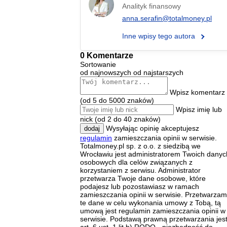
Analityk finansowy
anna.serafin@totalmoney.pl
Inne wpisy tego autora
0 Komentarze
Sortowanie
od najnowszych
od najstarszych
Wpisz komentarz
(od 5 do 5000 znaków)
Wpisz imię lub
nick (od 2 do 40 znaków)
Wysyłając opinię akceptujesz
dodaj
regulamin
zamieszczania opinii w serwisie.
Totalmoney.pl sp. z o.o. z siedzibą we
Wrocławiu jest administratorem Twoich danyc
osobowych dla celów związanych z
korzystaniem z serwisu. Administrator
przetwarza Twoje dane osobowe, które
podajesz lub pozostawiasz w ramach
zamieszczania opinii w serwisie. Przetwarza
te dane w celu wykonania umowy z Tobą, tą
umową jest regulamin zamieszczania opinii w
serwisie. Podstawą prawną przetwarzania jes
art. 6 ust. 1 lit b) RODO - niezbędność do