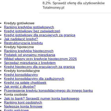
8,2%. Sprawdź ofertę dla użytkowników
Totalmoney.pl
Kredyty gotówkowe
Ranking kredytów gotówkowych
Kredyt gotówkowy bez zaświadczeń
Kredyt gotówkowy dla pracujących za granicą
Jak nadpłacić kredyt?
Restrukturyzacja kredytu
Kredyty hipoteczne
Ranking kredytów hipotecznych
Podatek od wynajmu mieszkania
Wkład własny przy kredycie hipotecznym 2026
Sprzedaż mieszkania z kredytem
Kredyt hipoteczny dla pracujących za granicą
Kredyty konsolidacyjne
Kredyt konsolidacyjny
Kredyt konsolidacyjny dla zadłużonych
Kredyt na spłatę chwilówek
Jak wyjść z długów?
Przeniesienie kredytu konsolidacyjnego do innego banku
Konta osobiste
Jaki to bank? Sprawdź numer konta bankowego
Ranking kont osobistych
Najlepsze konta firmowe
Konto walutowe