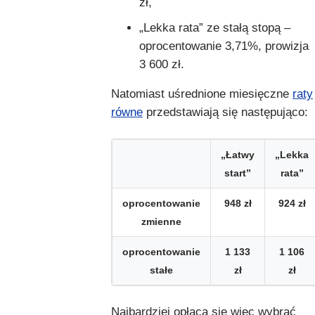
zł,
„Lekka rata” ze stałą stopą –
oprocentowanie 3,71%, prowizja
3 600 zł.
Natomiast uśrednione miesięczne
raty
równe
przedstawiają się następująco:
„Łatwy
„Lekka
start”
rata”
oprocentowanie
948 zł
924 zł
zmienne
oprocentowanie
1 133
1 106
stałe
zł
zł
Najbardziej opłaca się więc wybrać