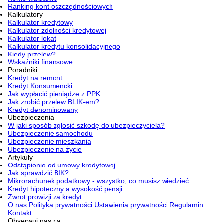
Ranking kont oszczędnościowych
Kalkulatory
Kalkulator kredytowy
Kalkulator zdolności kredytowej
Kalkulator lokat
Kalkulator kredytu konsolidacyjnego
Kiedy przelew?
Wskaźniki finansowe
Poradniki
Kredyt na remont
Kredyt Konsumencki
Jak wypłacić pieniądze z PPK
Jak zrobić przelew BLIK-em?
Kredyt denominowany
Ubezpieczenia
W jaki sposób zgłosić szkodę do ubezpieczyciela?
Ubezpieczenie samochodu
Ubezpieczenie mieszkania
Ubezpieczenie na życie
Artykuły
Odstąpienie od umowy kredytowej
Jak sprawdzić BIK?
Mikrorachunek podatkowy - wszystko, co musisz wiedzieć
Kredyt hipoteczny a wysokość pensji
Zwrot prowizji za kredyt
O nas
Polityka prywatności
Ustawienia prywatności
Regulamin
Kontakt
Obserwuj nas na: