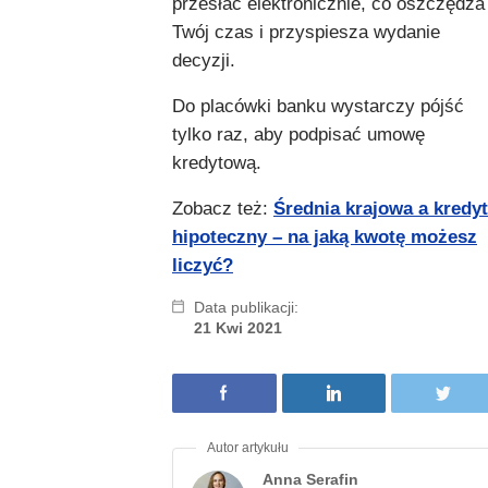
przesłać elektronicznie, co oszczędza
Twój czas i przyspiesza wydanie
decyzji.
Do placówki banku wystarczy pójść
tylko raz, aby podpisać umowę
kredytową.
Zobacz też:
Średnia krajowa a kredyt
hipoteczny – na jaką kwotę możesz
liczyć?
Data publikacji:
21 Kwi 2021
Anna Serafin