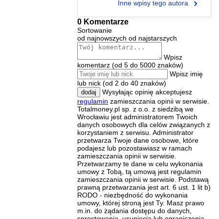
Inne wpisy tego autora
0 Komentarze
Sortowanie
od najnowszych
od najstarszych
Wpisz
komentarz (od 5 do 5000 znaków)
Wpisz imię
lub nick (od 2 do 40 znaków)
Wysyłając opinię akceptujesz
dodaj
regulamin
zamieszczania opinii w serwisie.
Totalmoney.pl sp. z o.o. z siedzibą we
Wrocławiu jest administratorem Twoich
danych osobowych dla celów związanych z
korzystaniem z serwisu. Administrator
przetwarza Twoje dane osobowe, które
podajesz lub pozostawiasz w ramach
zamieszczania opinii w serwisie.
Przetwarzamy te dane w celu wykonania
umowy z Tobą, tą umową jest regulamin
zamieszczania opinii w serwisie. Podstawą
prawną przetwarzania jest art. 6 ust. 1 lit b)
RODO - niezbędność do wykonania
umowy, której stroną jest Ty. Masz prawo
m.in. do żądania dostępu do danych,
sprostowania, usunięcia lub ograniczenia