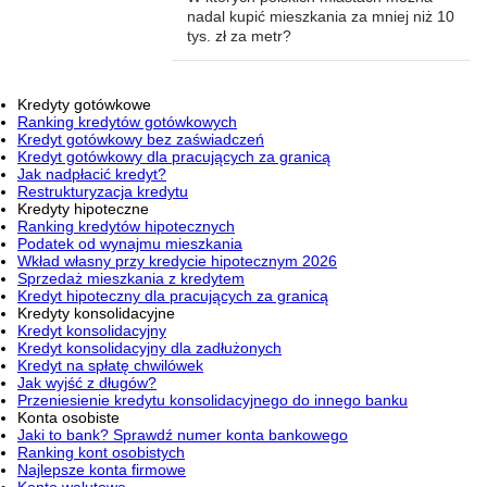
nadal kupić mieszkania za mniej niż 10
tys. zł za metr?
Kredyty gotówkowe
Ranking kredytów gotówkowych
Kredyt gotówkowy bez zaświadczeń
Kredyt gotówkowy dla pracujących za granicą
Jak nadpłacić kredyt?
Restrukturyzacja kredytu
Kredyty hipoteczne
Ranking kredytów hipotecznych
Podatek od wynajmu mieszkania
Wkład własny przy kredycie hipotecznym 2026
Sprzedaż mieszkania z kredytem
Kredyt hipoteczny dla pracujących za granicą
Kredyty konsolidacyjne
Kredyt konsolidacyjny
Kredyt konsolidacyjny dla zadłużonych
Kredyt na spłatę chwilówek
Jak wyjść z długów?
Przeniesienie kredytu konsolidacyjnego do innego banku
Konta osobiste
Jaki to bank? Sprawdź numer konta bankowego
Ranking kont osobistych
Najlepsze konta firmowe
Konto walutowe