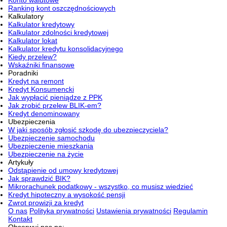
Ranking kont oszczędnościowych
Kalkulatory
Kalkulator kredytowy
Kalkulator zdolności kredytowej
Kalkulator lokat
Kalkulator kredytu konsolidacyjnego
Kiedy przelew?
Wskaźniki finansowe
Poradniki
Kredyt na remont
Kredyt Konsumencki
Jak wypłacić pieniądze z PPK
Jak zrobić przelew BLIK-em?
Kredyt denominowany
Ubezpieczenia
W jaki sposób zgłosić szkodę do ubezpieczyciela?
Ubezpieczenie samochodu
Ubezpieczenie mieszkania
Ubezpieczenie na życie
Artykuły
Odstąpienie od umowy kredytowej
Jak sprawdzić BIK?
Mikrorachunek podatkowy - wszystko, co musisz wiedzieć
Kredyt hipoteczny a wysokość pensji
Zwrot prowizji za kredyt
O nas
Polityka prywatności
Ustawienia prywatności
Regulamin
Kontakt
Obserwuj nas na: