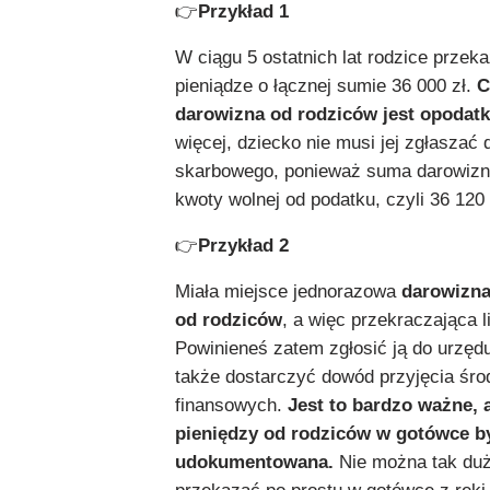
👉
Przykład 1
W ciągu 5 ostatnich lat rodzice przeka
pieniądze o łącznej sumie 36 000 zł.
C
darowizna od rodziców jest opodat
więcej, dziecko nie musi jej zgłaszać 
skarbowego, ponieważ suma darowizn
kwoty wolnej od podatku, czyli 36 120 
👉
Przykład 2
Miała miejsce jednorazowa
darowizna
od rodziców
, a więc przekraczająca l
Powinieneś zatem zgłosić ją do urzęd
także dostarczyć dowód przyjęcia śr
finansowych.
Jest to bardzo ważne, 
pieniędzy od rodziców w gotówce b
udokumentowana.
Nie można tak duż