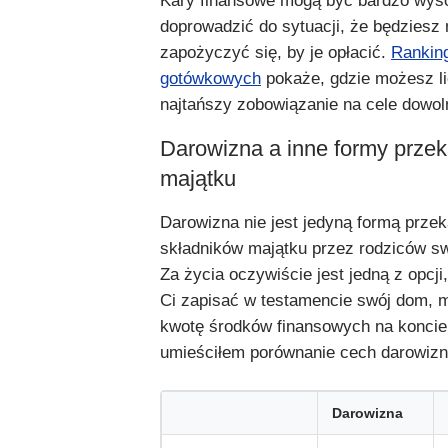
Kary finansowe mogą być bardzo wys
doprowadzić do sytuacji, że będziesz 
zapożyczyć się, by je opłacić.
Rankin
gotówkowych
pokaże, gdzie możesz l
najtańszy zobowiązanie na cele dowol
Darowizna a inne formy prze
majątku
Darowizna nie jest jedyną formą prze
składników majątku przez rodziców s
Za życia oczywiście jest jedną z opcji
Ci zapisać w testamencie swój dom, m
kwotę środków finansowych na koncie.
umieściłem porównanie cech darowizn
Darowizna