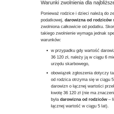
Warunki zwolnienia dla najbliższ
Ponieważ rodzice i dzieci należą do z
podatkowej,
darowizna od rodziców
zwolniona całkowicie od podatku. Sko
takiego zwolnienie wymaga jednak sp
warunków:
w przypadku gdy wartość darowi
36 120 zł, należy ją w ciągu 6 mi
urzędu skarbowego,
obowiązek zgłoszenia dotyczy ta
od rodzica otrzyma się w ciągu 5 
darowizn o łącznej wartości prze
kwotę 36 120 zł (nie ma znaczen
była
darowizna od rodziców
– l
łącznej wartość w ciągu 5 lat).