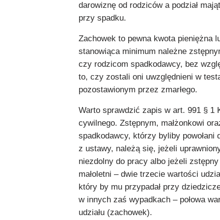
darowiznę od rodziców a podział mają
przy spadku.
Zachowek to pewna kwota pieniężna l
stanowiąca minimum należne zstępny
czy rodzicom spadkodawcy, bez wzglę
to, czy zostali oni uwzględnieni w tes
pozostawionym przez zmarłego.
Warto sprawdzić zapis w art. 991 § 1
cywilnego. Zstępnym, małżonkowi ora
spadkodawcy, którzy byliby powołani 
z ustawy, należą się, jeżeli uprawniony
niezdolny do pracy albo jeżeli zstępny
małoletni – dwie trzecie wartości udz
który by mu przypadał przy dziedzic
w innych zaś wypadkach – połowa war
udziału (zachowek).