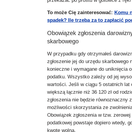
przekazać po prostu w gotówce z ręki 
To może Cię zainteresować:
Komu n
spadek? Ile trzeba za to zapłacić p
Obowiązek zgłoszenia darowizn
skarbowego
W przypadku gdy otrzymałeś darowizn
zgłoszenie jej do urzędu skarbowego 
konieczne i wymagane do uniknięcia o
podatku. Wszystko zależy od jej wyso
wartości. Jeśli w ciągu 5 ostatnich lat
większą łącznie niż 36 120 zł od rodz
zgłoszenia nie będzie równoznaczny 
możliwości skorzystania ze zwolnieni
Obowiązek zgłoszenia w tzw. zerowej 
podatkowej powstaje dopiero wtedy, g
kwotę wolną.