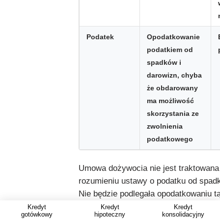
Podatek
Opodatkowanie
podatkiem od
spadków i
darowizn, chyba
że obdarowany
ma możliwość
skorzystania ze
zwolnienia
podatkowego
Umowa dożywocia nie jest traktowana
rozumieniu ustawy o podatku od spadk
Nie będzie podlegała opodatkowaniu tą
Kredyt
Kredyt
Kredyt
Najczęściej zadawane pytani
gotówkowy
hipoteczny
konsolidacyjny