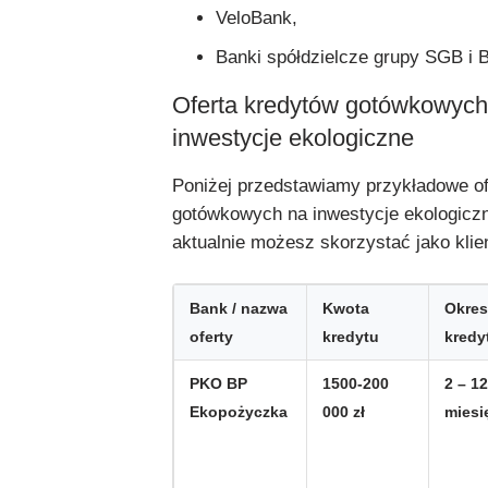
VeloBank,
Banki spółdzielcze grupy SGB i 
Oferta kredytów gotówkowych
inwestycje ekologiczne
Poniżej przedstawiamy przykładowe of
gotówkowych na inwestycje ekologiczn
aktualnie możesz skorzystać jako klie
Bank / nazwa
Kwota
Okres
oferty
kredytu
kredy
PKO BP
1500-200
2 – 1
Ekopożyczka
000 zł
miesi