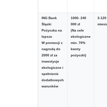
ING Bank
1000- 240
3-120
Śląski
000 zł
miesi
Pożyczka na
(Na cele
lepsze
ekologiczne
W promocji z
min. 70%
nagrodą do
kwoty
2000 zł za
pożyczki)
inwestycje
ekologiczne i
spełnienie
dodatkowych
warunków