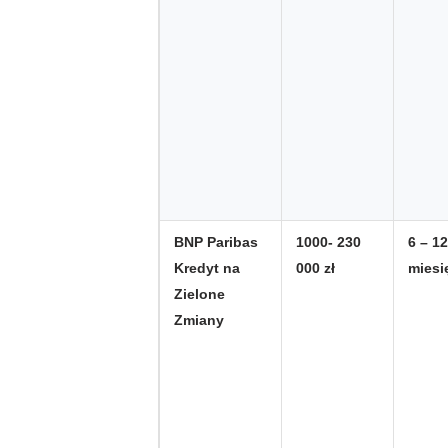
BNP Paribas
1000- 230
6 – 1
Kredyt na
000 zł
miesi
Zielone
Zmiany