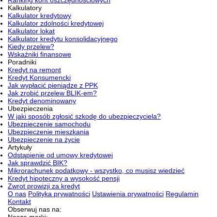
Ranking kont oszczędnościowych
Kalkulatory
Kalkulator kredytowy
Kalkulator zdolności kredytowej
Kalkulator lokat
Kalkulator kredytu konsolidacyjnego
Kiedy przelew?
Wskaźniki finansowe
Poradniki
Kredyt na remont
Kredyt Konsumencki
Jak wypłacić pieniądze z PPK
Jak zrobić przelew BLIK-em?
Kredyt denominowany
Ubezpieczenia
W jaki sposób zgłosić szkodę do ubezpieczyciela?
Ubezpieczenie samochodu
Ubezpieczenie mieszkania
Ubezpieczenie na życie
Artykuły
Odstąpienie od umowy kredytowej
Jak sprawdzić BIK?
Mikrorachunek podatkowy - wszystko, co musisz wiedzieć
Kredyt hipoteczny a wysokość pensji
Zwrot prowizji za kredyt
O nas
Polityka prywatności
Ustawienia prywatności
Regulamin
Kontakt
Obserwuj nas na: