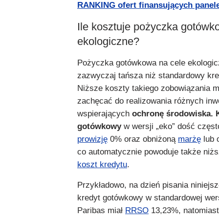
RANKING ofert finansujących panele
Ile kosztuje pożyczka gotówk
ekologiczne?
Pożyczka gotówkowa na cele ekologic
zazwyczaj tańsza niż standardowy kr
Niższe koszty takiego zobowiązania 
zachęcać do realizowania różnych inwe
wspierających
ochronę środowiska. 
gotówkowy
w wersji „eko” dość częs
prowizję
0% oraz obniżoną
marżę
lub 
co automatycznie powoduje także niż
koszt kredytu
.
Przykładowo, na dzień pisania niniejsz
kredyt gotówkowy w standardowej wer
Paribas miał
RRSO
13,23%, natomiast