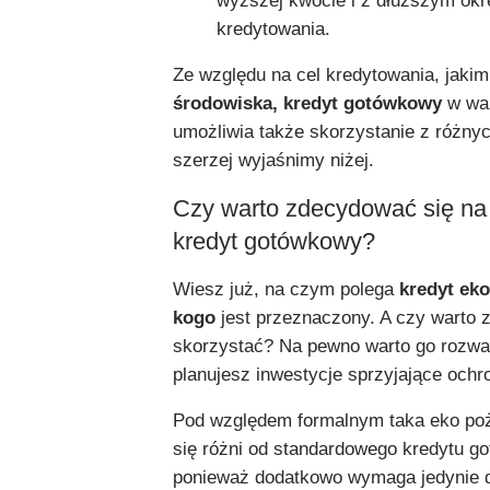
wyższej kwocie i z dłuższym ok
kredytowania.
Ze względu na cel kredytowania, jakim
środowiska, kredyt gotówkowy
w wa
umożliwia także skorzystanie z różnyc
szerzej wyjaśnimy niżej.
Czy warto zdecydować się na
kredyt gotówkowy?
Wiesz już, na czym polega
kredyt eko
kogo
jest przeznaczony. A czy warto z
skorzystać? Na pewno warto go rozważ
planujesz inwestycje sprzyjające ochr
Pod względem formalnym taka eko poż
się różni od standardowego kredytu g
ponieważ dodatkowo wymaga jedynie d