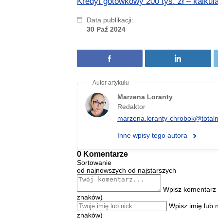
Kredyt gotówkowy 200 tys. zł – kalkula
Data publikacji:
30 Paź 2024
Marzena Loranty
Redaktor
marzena.loranty-chrobok@total
Inne wpisy tego autora
0 Komentarze
Sortowanie
od najnowszych
od najstarszych
Wpisz komentarz 
znaków)
Wpisz imię lub 
znaków)