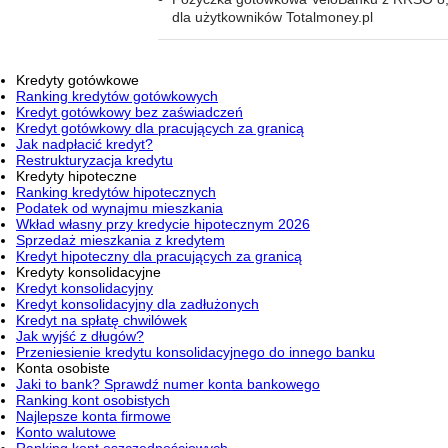
dla użytkowników Totalmoney.pl
Kredyty gotówkowe
Ranking kredytów gotówkowych
Kredyt gotówkowy bez zaświadczeń
Kredyt gotówkowy dla pracujących za granicą
Jak nadpłacić kredyt?
Restrukturyzacja kredytu
Kredyty hipoteczne
Ranking kredytów hipotecznych
Podatek od wynajmu mieszkania
Wkład własny przy kredycie hipotecznym 2026
Sprzedaż mieszkania z kredytem
Kredyt hipoteczny dla pracujących za granicą
Kredyty konsolidacyjne
Kredyt konsolidacyjny
Kredyt konsolidacyjny dla zadłużonych
Kredyt na spłatę chwilówek
Jak wyjść z długów?
Przeniesienie kredytu konsolidacyjnego do innego banku
Konta osobiste
Jaki to bank? Sprawdź numer konta bankowego
Ranking kont osobistych
Najlepsze konta firmowe
Konto walutowe