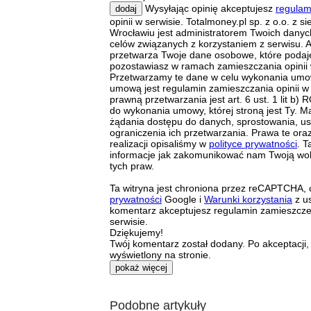
Wysyłając opinię akceptujesz
regulam
dodaj
opinii w serwisie. Totalmoney.pl sp. z o.o. z s
Wrocławiu jest administratorem Twoich dany
celów związanych z korzystaniem z serwisu. A
przetwarza Twoje dane osobowe, które podaj
pozostawiasz w ramach zamieszczania opinii 
Przetwarzamy te dane w celu wykonania umow
umową jest regulamin zamieszczania opinii w
prawną przetwarzania jest art. 6 ust. 1 lit b
do wykonania umowy, której stroną jest Ty. M
żądania dostępu do danych, sprostowania, us
ograniczenia ich przetwarzania. Prawa te ora
realizacji opisaliśmy w
polityce prywatności
. T
informacje jak zakomunikować nam Twoją wol
tych praw.
Ta witryna jest chroniona przez reCAPTCHA,
prywatności
Google i
Warunki korzystania
z us
komentarz akceptujesz regulamin zamieszcz
serwisie.
Dziękujemy!
Twój komentarz został dodany. Po akceptacji,
wyświetlony na stronie.
pokaż więcej
Podobne artykuły