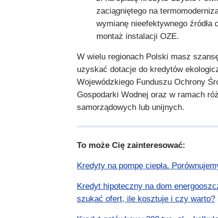
zaciągniętego na termomoderniz
wymianę nieefektywnego źródła c
montaż instalacji OZE.
W wielu regionach Polski masz szans
uzyskać dotacje do kredytów ekologic
Wojewódzkiego Funduszu Ochrony Śro
Gospodarki Wodnej oraz w ramach ró
samorządowych lub unijnych.
To może Cię zainteresować:
Kredyty na pompę ciepła. Porównujem
Kredyt hipoteczny na dom energooszc
szukać ofert, ile kosztuje i czy warto?