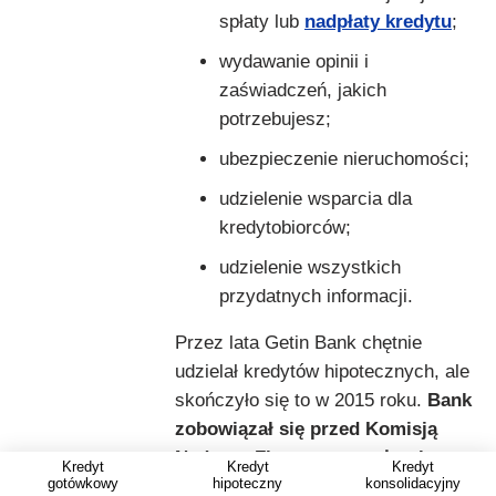
spłaty lub
nadpłaty kredytu
;
wydawanie opinii i
zaświadczeń, jakich
potrzebujesz;
ubezpieczenie nieruchomości;
udzielenie wsparcia dla
kredytobiorców;
udzielenie wszystkich
przydatnych informacji.
Przez lata Getin Bank chętnie
udzielał kredytów hipotecznych, ale
skończyło się to w 2015 roku.
Bank
zobowiązał się przed Komisją
Nadzoru Finansowego, że nie
Kredyt
Kredyt
Kredyt
gotówkowy
hipoteczny
konsolidacyjny
będzie wprowadzał do oferty