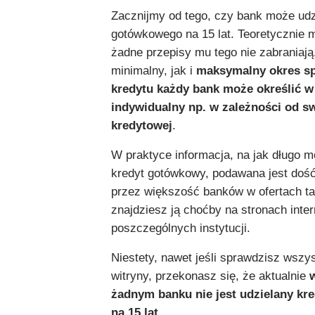
Zacznijmy od tego, czy bank może udzi
gotówkowego na 15 lat. Teoretycznie 
żadne przepisy mu tego nie zabraniaj
minimalny, jak i
maksymalny okres sp
kredytu każdy bank może określić 
indywidualny np. w zależności od sw
kredytowej
.
W praktyce informacja, na jak długo 
kredyt gotówkowy, podawana jest dość
przez większość banków w ofertach ta
znajdziesz ją choćby na stronach inte
poszczególnych instytucji.
Niestety, nawet jeśli sprawdzisz wszy
witryny, przekonasz się, że aktualnie
żadnym banku nie jest udzielany
kr
na 15 lat
.