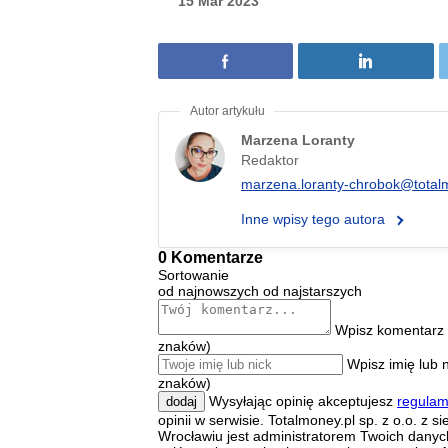
15 Mar 2023
Marzena Loranty
Redaktor
marzena.loranty-chrobok@total
Inne wpisy tego autora
0 Komentarze
Sortowanie
od najnowszych
od najstarszych
Wpisz komentarz 
znaków)
Wpisz imię lub 
znaków)
Wysyłając opinię akceptujesz
regulam
dodaj
opinii w serwisie. Totalmoney.pl sp. z o.o. z s
Wrocławiu jest administratorem Twoich dany