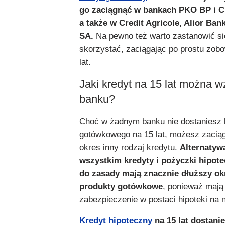
go zaciągnąć w bankach PKO BP i C
a także w Credit Agricole, Alior Ba
SA.
Na pewno też warto zastanowić się
skorzystać, zaciągając po prostu zob
lat.
Jaki kredyt na 15 lat można w
banku?
Choć w żadnym banku nie dostaniesz 
gotówkowego na 15 lat, możesz zaciąg
okres inny rodzaj kredytu.
Alternatyw
wszystkim kredyty i pożyczki hipote
do zasady mają znacznie dłuższy okr
produkty gotówkowe
, ponieważ mają
zabezpieczenie w postaci hipoteki na 
Kredyt hipoteczny
na 15 lat
dostani