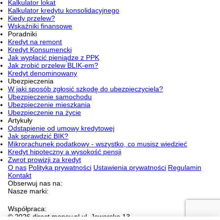
Kalkulator lokat
Kalkulator kredytu konsolidacyjnego
Kiedy przelew?
Wskaźniki finansowe
Poradniki
Kredyt na remont
Kredyt Konsumencki
Jak wypłacić pieniądze z PPK
Jak zrobić przelew BLIK-em?
Kredyt denominowany
Ubezpieczenia
W jaki sposób zgłosić szkodę do ubezpieczyciela?
Ubezpieczenie samochodu
Ubezpieczenie mieszkania
Ubezpieczenie na życie
Artykuły
Odstąpienie od umowy kredytowej
Jak sprawdzić BIK?
Mikrorachunek podatkowy - wszystko, co musisz wiedzieć
Kredyt hipoteczny a wysokość pensji
Zwrot prowizji za kredyt
O nas
Polityka prywatności
Ustawienia prywatności
Regulamin
Kontakt
Obserwuj nas na:
Nasze marki:
Współpraca:
© 2026 direct.money.pl ul. Jaworska 13,