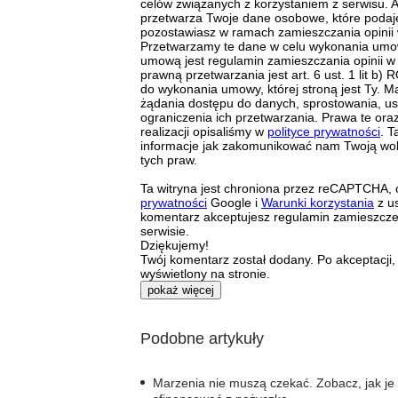
celów związanych z korzystaniem z serwisu. A
przetwarza Twoje dane osobowe, które podaj
pozostawiasz w ramach zamieszczania opinii 
Przetwarzamy te dane w celu wykonania umow
umową jest regulamin zamieszczania opinii w
prawną przetwarzania jest art. 6 ust. 1 lit b
do wykonania umowy, której stroną jest Ty. M
żądania dostępu do danych, sprostowania, us
ograniczenia ich przetwarzania. Prawa te ora
realizacji opisaliśmy w
polityce prywatności
. T
informacje jak zakomunikować nam Twoją wol
tych praw.
Ta witryna jest chroniona przez reCAPTCHA,
prywatności
Google i
Warunki korzystania
z us
komentarz akceptujesz regulamin zamieszcz
serwisie.
Dziękujemy!
Twój komentarz został dodany. Po akceptacji,
wyświetlony na stronie.
pokaż więcej
Podobne artykuły
Marzenia nie muszą czekać. Zobacz, jak je