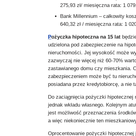
275,93 zł/ miesięczna rata: 1 079,
Bank Millennium – całkowity kosz
640,32 zł / miesięczna rata: 1 020
P
ożyczka hipoteczna
na 15 lat
będzie
udzielona pod zabezpieczenie na hipo
nieruchomości. Jej wysokość może w
zazwyczaj nie więcej niż 60-70% wart
zastawianego domu czy mieszkania. 
zabezpieczeniem może być tu nieruch
posiadana przez kredytobiorcę, a nie 
Do zaciągnięcia pożyczki hipotecznej 
jednak wkładu własnego. Kolejnym atu
jest możliwość przeznaczenia środków
a więc niekoniecznie ten mieszkaniow
Oprocentowanie pożyczki hipotecznej j