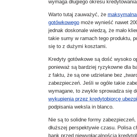
wymaga długiego okresu kredytowania
Warto tutaj zauważyć, że
maksymalna 
gotówkowego
może wynieść nawet 200 
jednak doskonale wiedzą, że mało klie
takie sumy w ramach tego produktu, 
się to z dużymi kosztami.
Kredyty gotówkowe są dość wysoko o
ponieważ są bardziej ryzykowne dla b
z faktu, że są one udzielane bez „twar
zabezpieczeń. Jeśli w ogóle takie zabe
wymagane, to zwykle sprowadza się 
wykupienia przez kredytobiorcę ubezp
podpisania weksla in blanco.
Nie są to solidne formy zabezpieczeń
dłuższej perspektywie czasu. Polisa 
bank przed niewypłacalnością kredytob