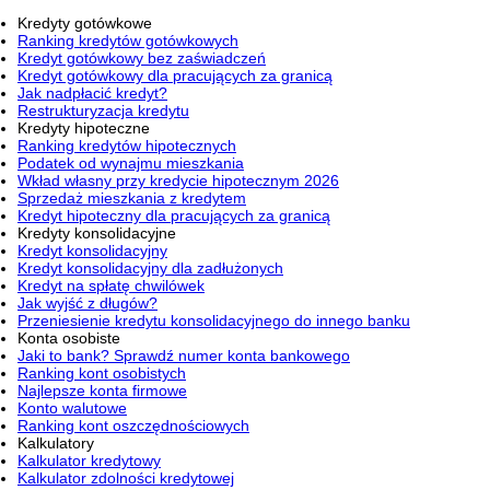
Kredyty gotówkowe
Ranking kredytów gotówkowych
Kredyt gotówkowy bez zaświadczeń
Kredyt gotówkowy dla pracujących za granicą
Jak nadpłacić kredyt?
Restrukturyzacja kredytu
Kredyty hipoteczne
Ranking kredytów hipotecznych
Podatek od wynajmu mieszkania
Wkład własny przy kredycie hipotecznym 2026
Sprzedaż mieszkania z kredytem
Kredyt hipoteczny dla pracujących za granicą
Kredyty konsolidacyjne
Kredyt konsolidacyjny
Kredyt konsolidacyjny dla zadłużonych
Kredyt na spłatę chwilówek
Jak wyjść z długów?
Przeniesienie kredytu konsolidacyjnego do innego banku
Konta osobiste
Jaki to bank? Sprawdź numer konta bankowego
Ranking kont osobistych
Najlepsze konta firmowe
Konto walutowe
Ranking kont oszczędnościowych
Kalkulatory
Kalkulator kredytowy
Kalkulator zdolności kredytowej