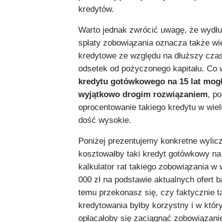
kredytów.
Warto jednak zwrócić uwagę, że wydłu
spłaty zobowiązania oznacza także wi
kredytowe ze względu na dłuższy czas
odsetek od pożyczonego kapitału. Co w
kredytu gotówkowego na 15 lat mogł
wyjątkowo drogim rozwiązaniem
, p
oprocentowanie takiego kredytu w wiel
dość wysokie.
Poniżej prezentujemy konkretne wylicze
kosztowałby taki kredyt gotówkowy na 1
kalkulator rat takiego zobowiązania w
000 zł na podstawie aktualnych ofert 
temu przekonasz się, czy faktycznie t
kredytowania byłby korzystny i w któ
opłacałoby się zaciągnąć zobowiązani