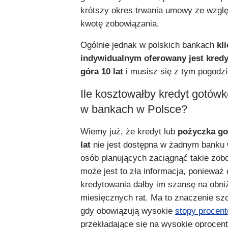
krótszy okres trwania umowy ze wzglę
kwotę zobowiązania.
Ogólnie jednak w polskich bankach
kl
indywidualnym oferowany jest kred
góra 10 lat
i musisz się z tym pogodzi
Ile kosztowałby kredyt gotówk
w bankach w Polsce?
Wiemy już, że kredyt lub
pożyczka go
lat
nie jest dostępna w żadnym banku 
osób planujących zaciągnąć takie zob
może jest to zła informacja, ponieważ
kredytowania dałby im szansę na obni
miesięcznych rat. Ma to znaczenie szc
gdy obowiązują wysokie
stopy procen
przekładające się na wysokie oprocen