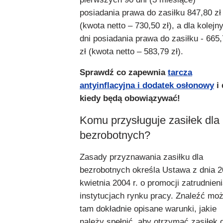
posiadania prawa do zasiłku 847,80 zł
(kwota netto – 730,50 zł), a dla kolejn
dni posiadania prawa do zasiłku - 665
zł (kwota netto – 583,79 zł).
Sprawdź co zapewnia
tarcza
antyinflacyjna i dodatek osłonowy
i 
kiedy będą obowiązywać!
Komu przysługuje zasiłek dla
bezrobotnych?
Zasady przyznawania zasiłku dla
bezrobotnych określa Ustawa z dnia 2
kwietnia 2004 r. o promocji zatrudnieni
instytucjach rynku pracy. Znaleźć mo
tam dokładnie opisane warunki, jakie
należy spełnić, aby otrzymać zasiłek 