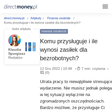
direct.money.pl
Artykuły
Finanse osobiste
Komu przysługuje i ile wynosi zasiłek dla bezrobotnych?
FINANSE OSOBISTE
Komu przysługuje i ile
wynosi zasiłek dla
Klaudia
Spurgiasz
bezrobotnych?
Redaktor
12 Gru 2022 | 10:48
7 min. czytania
(0)
Utrata pracy to niewątpliwie stresując
wydarzenie. Nie musisz jednak polega
w tej sytuacji wyłącznie na
zgromadzonych oszczędnościach.
Bardzo możliwe, że przysługuje Ci