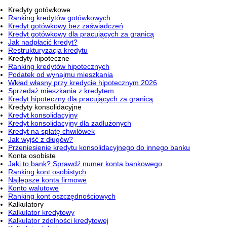
Kredyty gotówkowe
Ranking kredytów gotówkowych
Kredyt gotówkowy bez zaświadczeń
Kredyt gotówkowy dla pracujących za granicą
Jak nadpłacić kredyt?
Restrukturyzacja kredytu
Kredyty hipoteczne
Ranking kredytów hipotecznych
Podatek od wynajmu mieszkania
Wkład własny przy kredycie hipotecznym 2026
Sprzedaż mieszkania z kredytem
Kredyt hipoteczny dla pracujących za granicą
Kredyty konsolidacyjne
Kredyt konsolidacyjny
Kredyt konsolidacyjny dla zadłużonych
Kredyt na spłatę chwilówek
Jak wyjść z długów?
Przeniesienie kredytu konsolidacyjnego do innego banku
Konta osobiste
Jaki to bank? Sprawdź numer konta bankowego
Ranking kont osobistych
Najlepsze konta firmowe
Konto walutowe
Ranking kont oszczędnościowych
Kalkulatory
Kalkulator kredytowy
Kalkulator zdolności kredytowej