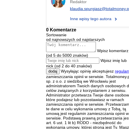
Redaktor
klaudia.spurgiasz@totalmoney.p
Inne wpisy tego autora
0 Komentarze
Sortowanie
od najnowszych
od najstarszych
Wpisz komentarz
(od 5 do 5000 znaków)
Wpisz imię lub
nick (od 2 do 40 znaków)
Wysyłając opinię akceptujesz
regulam
dodaj
zamieszczania opinii w serwisie. Totalmoney.p
sp. z o.o. z siedzibą we Wrocławiu jest
administratorem Twoich danych osobowych d
celów związanych z korzystaniem z serwisu.
Administrator przetwarza Twoje dane osobow
które podajesz lub pozostawiasz w ramach
zamieszczania opinii w serwisie. Przetwarza
te dane w celu wykonania umowy z Tobą, tą
umową jest regulamin zamieszczania opinii w
serwisie. Podstawą prawną przetwarzania jes
art. 6 ust. 1 lit b) RODO - niezbędność do
wykonania umowy, której stroną jest Ty. Masz