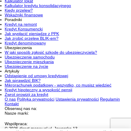
Kalkulator lokat
Kalkulator kredytu konsolidacyjnego
Kiedy przelew?
Wskaźniki finansowe
Poradniki
Kredyt na remont
Kredyt Konsumencki
Jak wypłacić pieniądze z PPK
Jak zrobić przelew BLIK-em?
Kredyt denominowany
Ubezpieczenia
W jaki sposób zgłosić szkodę do ubezpieczyciela?
Ubezpieczenie samochodu
Ubezpieczenie mieszkania
Ubezpieczenie na życie
Artykuły
Odstąpienie od umowy kredytowej
Jak sprawdzić BIK?
Mikrorachunek podatkowy - wszystko, co musisz wiedzieć
Kredyt hipoteczny a wysokość pensji
Zwrot prowizji za kredyt
O nas
Polityka prywatności
Ustawienia prywatności
Regulamin
Kontakt
Obserwuj nas na:
Nasze marki:
Współpraca:
© 2026 direct.money.pl ul. Jaworska 13,