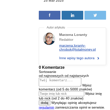
25 Mar 2025
Marzena Loranty
Redaktor
marzena.loranty-
chrobok@totalmoney.pl
Inne wpisy tego autora
0 Komentarze
Sortowanie
od najnowszych
od najstarszych
Wpisz
komentarz (od 5 do 5000 znaków)
Wpisz imię
lub nick (od 2 do 40 znaków)
Wysyłając opinię akceptujesz
dodaj
regulamin
zamieszczania opinii w serwisie.