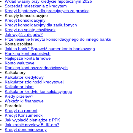
Wkład własny przy kredycie hipotecznym 2026
Sprzedaż mieszkania z kredytem
Kredyt hipoteczny dla pracujących za granicą
Kredyty konsolidacyjne
Kredyt konsolidacyjny
Kredyt konsolidacyjny dla zadłużonych
Kredyt na spłatę chwilówek
Jak wyjść z długów?
Przeniesienie kredytu konsolidacyjnego do innego banku
Konta osobiste
Jaki to bank? Sprawdź numer konta bankowego
Ranking kont osobistych
Najlepsze konta firmowe
Konto walutowe
Ranking kont oszczędnościowych
Kalkulatory
Kalkulator kredytowy
Kalkulator zdolności kredytowej
Kalkulator lokat
Kalkulator kredytu konsolidacyjnego
Kiedy przelew?
Wskaźniki finansowe
Poradniki
Kredyt na remont
Kredyt Konsumencki
Jak wypłacić pieniądze z PPK
Jak zrobić przelew BLIK-em?
Kredyt denominowany