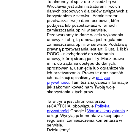
Totalmoney.pl sp. z o.o. z siedzibą we
Wrocławiu jest administratorem Twoich
danych osobowych dla celów związanych z
korzystaniem z serwisu. Administrator
przetwarza Twoje dane osobowe, które
podajesz lub pozostawiasz w ramach
zamieszczania opinii w serwisie.
Przetwarzamy te dane w celu wykonania
umowy z Tobą, tą umową jest regulamin
zamieszczania opinii w serwisie. Podstawą
prawną przetwarzania jest art. 6 ust. 1 lit b)
RODO - niezbędność do wykonania
umowy, której stroną jest Ty. Masz prawo
m.in. do żądania dostępu do danych,
sprostowania, usunięcia lub ograniczenia
ich przetwarzania. Prawa te oraz sposób
ich realizacji opisaliśmy w
polityce
prywatności
. Tam też znajdziesz informacje
jak zakomunikować nam Twoją wolę
skorzystania z tych praw.
Ta witryna jest chroniona przez
reCAPTCHA, obowiązuje
Polityka
prywatności
Google i
Warunki korzystania
z
usługi. Wysyłając komentarz akceptujesz
regulamin zamieszczenia komentarza w
serwisie.
Dziękujemy!