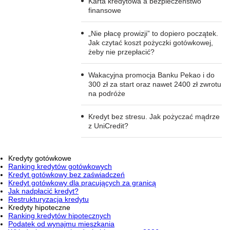
Karta kredytowa a bezpieczeństwo
finansowe
„Nie płacę prowizji” to dopiero początek.
Jak czytać koszt pożyczki gotówkowej,
żeby nie przepłacić?
Wakacyjna promocja Banku Pekao i do
300 zł za start oraz nawet 2400 zł zwrotu
na podróże
Kredyt bez stresu. Jak pożyczać mądrze
z UniCredit?
Kredyty gotówkowe
Ranking kredytów gotówkowych
Kredyt gotówkowy bez zaświadczeń
Kredyt gotówkowy dla pracujących za granicą
Jak nadpłacić kredyt?
Restrukturyzacja kredytu
Kredyty hipoteczne
Ranking kredytów hipotecznych
Podatek od wynajmu mieszkania