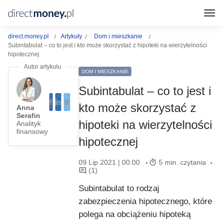
direct.money.pl
Artykuły
Dom i mieszkanie
Subintabulat – co to jest i kto może skorzystać z hipoteki na wierzytelności
hipotecznej
DOM I MIESZKANIE
Subintabulat – co to jest i
kto może skorzystać z
Anna
Serafin
hipoteki na wierzytelności
Analityk
finansowy
hipotecznej
09 Lip 2021 | 00:00
5 min. czytania
(1)
Subintabulat to rodzaj
zabezpieczenia hipotecznego, które
polega na obciążeniu hipoteką