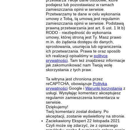
przetwarza Twoje dane osobowe, które
podajesz lub pozostawiasz w ramach
zamieszczania opinii w serwisie.
Przetwarzamy te dane w celu wykonania
umowy z Tobą, tą umową jest regulamin
zamieszczania opinii w serwisie. Podstawą
prawną przetwarzania jest art. 6 ust. 1 lit b)
RODO - niezbędność do wykonania
umowy, której stroną jest Ty. Masz prawo
m.in. do żądania dostępu do danych,
sprostowania, usunięcia lub ograniczenia
ich przetwarzania. Prawa te oraz sposób
ich realizacji opisaliśmy w
polityce
prywatności
. Tam też znajdziesz informacje
jak zakomunikować nam Twoją wolę
skorzystania z tych praw.
Ta witryna jest chroniona przez
reCAPTCHA, obowiązuje
Polityka
prywatności
Google i
Warunki korzystania
z
usługi. Wysyłając komentarz akceptujesz
regulamin zamieszczenia komentarza w
serwisie.
Dziękujemy!
Twój komentarz został dodany. Po
akceptacji, zostanie wyświetlony na stronie.
Zaciekawiony
Ekspert
22 listopada 2021
Czyli może się zdarzyć, że z opisanego