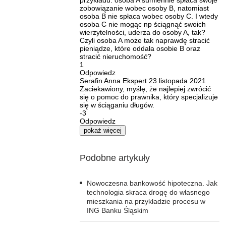
przykładu: osoba A sumiennie spłaca swoje
zobowiązanie wobec osoby B, natomiast
osoba B nie spłaca wobec osoby C. I wtedy
osoba C nie mogąc np ściągnąć swoich
wierzytelności, uderza do osoby A, tak?
Czyli osoba A może tak naprawdę stracić
pieniądze, które oddała osobie B oraz
stracić nieruchomość?
1
Odpowiedz
Serafin Anna
Ekspert
23 listopada 2021
Zaciekawiony, myślę, że najlepiej zwrócić
się o pomoc do prawnika, który specjalizuje
się w ściąganiu długów.
-3
Odpowiedz
pokaż więcej
Podobne artykuły
Nowoczesna bankowość hipoteczna. Jak
technologia skraca drogę do własnego
mieszkania na przykładzie procesu w
ING Banku Śląskim