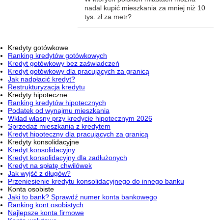
nadal kupić mieszkania za mniej niż 10
tys. zł za metr?
Kredyty gotówkowe
Ranking kredytów gotówkowych
Kredyt gotówkowy bez zaświadczeń
Kredyt gotówkowy dla pracujących za granicą
Jak nadpłacić kredyt?
Restrukturyzacja kredytu
Kredyty hipoteczne
Ranking kredytów hipotecznych
Podatek od wynajmu mieszkania
Wkład własny przy kredycie hipotecznym 2026
Sprzedaż mieszkania z kredytem
Kredyt hipoteczny dla pracujących za granicą
Kredyty konsolidacyjne
Kredyt konsolidacyjny
Kredyt konsolidacyjny dla zadłużonych
Kredyt na spłatę chwilówek
Jak wyjść z długów?
Przeniesienie kredytu konsolidacyjnego do innego banku
Konta osobiste
Jaki to bank? Sprawdź numer konta bankowego
Ranking kont osobistych
Najlepsze konta firmowe