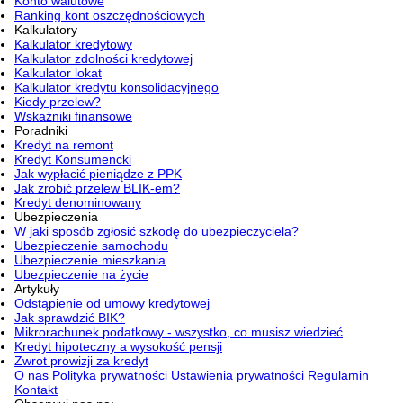
Konto walutowe
Ranking kont oszczędnościowych
Kalkulatory
Kalkulator kredytowy
Kalkulator zdolności kredytowej
Kalkulator lokat
Kalkulator kredytu konsolidacyjnego
Kiedy przelew?
Wskaźniki finansowe
Poradniki
Kredyt na remont
Kredyt Konsumencki
Jak wypłacić pieniądze z PPK
Jak zrobić przelew BLIK-em?
Kredyt denominowany
Ubezpieczenia
W jaki sposób zgłosić szkodę do ubezpieczyciela?
Ubezpieczenie samochodu
Ubezpieczenie mieszkania
Ubezpieczenie na życie
Artykuły
Odstąpienie od umowy kredytowej
Jak sprawdzić BIK?
Mikrorachunek podatkowy - wszystko, co musisz wiedzieć
Kredyt hipoteczny a wysokość pensji
Zwrot prowizji za kredyt
O nas
Polityka prywatności
Ustawienia prywatności
Regulamin
Kontakt