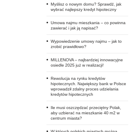
Myślisz o nowym domu? Sprawdź, jak
wybrać najlepszy kredyt hipoteczny
Umowa najmu mieszkania – co powinna
zawierać i jak ją napisać?
Wypowiedzenie umowy najmu – jak to
zrobić prawidłowo?
MILLENOVA – najbardziej innowacyjne
osiedle 2025 już w realizacji!
Rewolucja na rynku kredytów
hipotecznych. Największy bank w Polsce
wprowadził zdalny proces udzielania
kredytów hipotecznych
Ile musi oszczędzać przeciętny Polak,
aby uzbierać na mieszkanie 40 m2 w
centrum miasta?
W których polskich miastach można