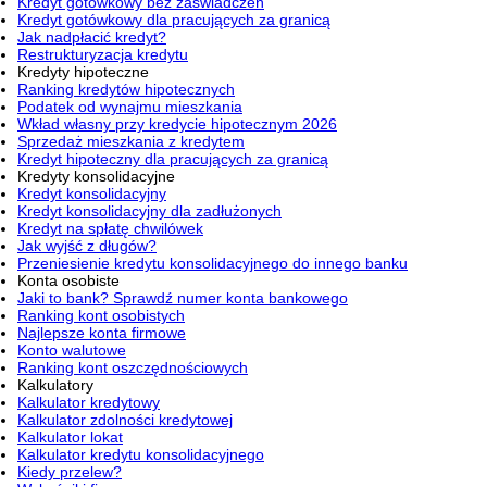
Kredyt gotówkowy bez zaświadczeń
Kredyt gotówkowy dla pracujących za granicą
Jak nadpłacić kredyt?
Restrukturyzacja kredytu
Kredyty hipoteczne
Ranking kredytów hipotecznych
Podatek od wynajmu mieszkania
Wkład własny przy kredycie hipotecznym 2026
Sprzedaż mieszkania z kredytem
Kredyt hipoteczny dla pracujących za granicą
Kredyty konsolidacyjne
Kredyt konsolidacyjny
Kredyt konsolidacyjny dla zadłużonych
Kredyt na spłatę chwilówek
Jak wyjść z długów?
Przeniesienie kredytu konsolidacyjnego do innego banku
Konta osobiste
Jaki to bank? Sprawdź numer konta bankowego
Ranking kont osobistych
Najlepsze konta firmowe
Konto walutowe
Ranking kont oszczędnościowych
Kalkulatory
Kalkulator kredytowy
Kalkulator zdolności kredytowej
Kalkulator lokat
Kalkulator kredytu konsolidacyjnego
Kiedy przelew?