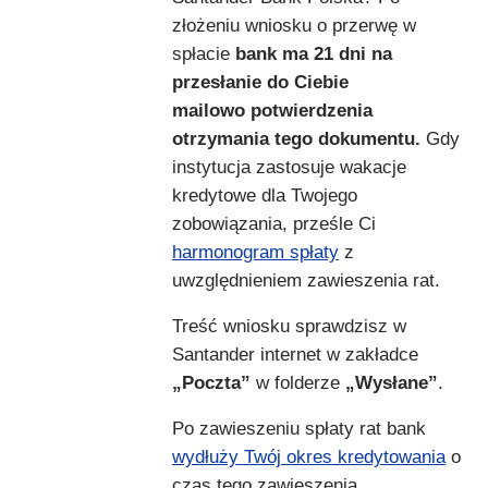
złożeniu wniosku o przerwę w
spłacie
bank ma 21 dni na
przesłanie do Ciebie
mailowo potwierdzenia
otrzymania tego dokumentu.
Gdy
instytucja zastosuje wakacje
kredytowe dla Twojego
zobowiązania, prześle Ci
harmonogram spłaty
z
uwzględnieniem zawieszenia rat.
Treść wniosku sprawdzisz w
Santander internet w zakładce
„Poczta”
w folderze
„Wysłane”
.
Po zawieszeniu spłaty rat bank
wydłuży Twój okres kredytowania
o
czas tego zawieszenia.