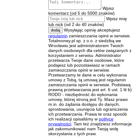
Wpisz
komentarz (od 5 do 5000 znaków)
Wpisz imię
lub nick (od 2 do 40 znaków)
Wysyłając opinię akceptujesz
dodaj
regulamin
zamieszczania opinii w serwisie.
Totalmoney.pl sp. z o.o. z siedzibą we
Wrocławiu jest administratorem Twoich
danych osobowych dla celów związanych z
korzystaniem z serwisu. Administrator
przetwarza Twoje dane osobowe, które
podajesz lub pozostawiasz w ramach
zamieszczania opinii w serwisie.
Przetwarzamy te dane w celu wykonania
umowy z Tobą, tą umową jest regulamin
zamieszczania opinii w serwisie. Podstawą
prawną przetwarzania jest art. 6 ust. 1 lit b)
RODO - niezbędność do wykonania
umowy, której stroną jest Ty. Masz prawo
m.in. do żądania dostępu do danych,
sprostowania, usunięcia lub ograniczenia
ich przetwarzania. Prawa te oraz sposób
ich realizacji opisaliśmy w
polityce
prywatności
. Tam też znajdziesz informacje
jak zakomunikować nam Twoją wolę
skorzystania z tych praw.