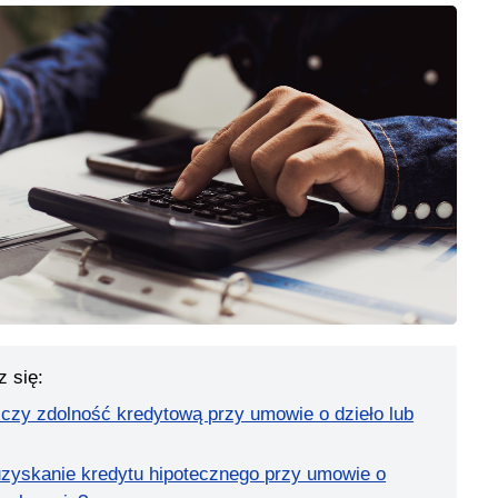
z się:
iczy zdolność kredytową przy umowie o dzieło lub
uzyskanie kredytu hipotecznego przy umowie o