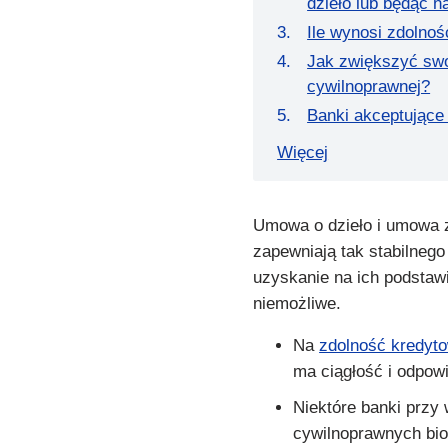
dzieło lub będąc n
Ile wynosi zdolno
Jak zwiększyć swo
cywilnoprawnej?
Banki akceptujące
Więcej
Umowa o dzieło i umowa z
zapewniają tak stabilneg
uzyskanie na ich podstawi
niemożliwe.
Na
zdolność kredyt
ma ciągłość i odpow
Niektóre banki przy
cywilnoprawnych bi