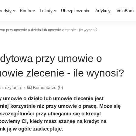
redyty
Konta
Lokaty
Ubezpieczenia
Artykuły
VeloBank
wa przy umowie o dzieło lub umowie zlecenie - ile wynosi?
edytowa przy umowie o
mowie zlecenie - ile wynosi?
n. czytania
Komentarze
(0)
 umowie o dzieło lub umowie zlecenie jest
niej korzystnie niż przy umowie o pracę. Może się
zczególności przy ubieganiu się o kredyt
powiemy Ci, kiedy masz szansę na kredyt na
nk ją w ogóle zaakceptuje.