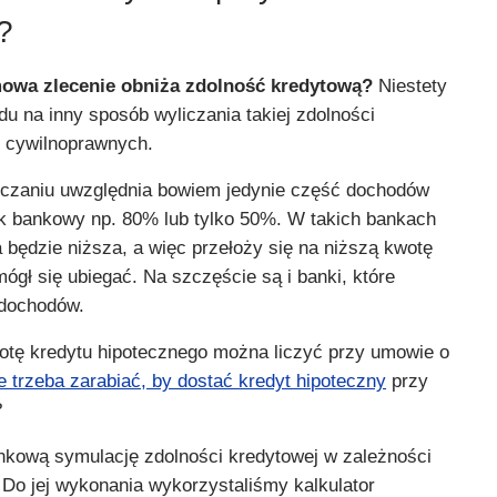
?
owa zlecenie obniża zdolność kredytową?
Niestety
u na inny sposób wyliczania takiej zdolności
 cywilnoprawnych.
liczaniu uwzględnia bowiem jedynie część dochodów
k bankowy np. 80% lub tylko 50%. W takich bankach
 będzie niższa, a więc przełoży się na niższą kwotę
mógł się ubiegać. Na szczęście są i banki, które
dochodów.
wotę kredytu hipotecznego można liczyć przy umowie o
le trzeba zarabiać, by dostać kredyt hipoteczny
przy
?
kową symulację zdolności kredytowej w zależności
 Do jej wykonania wykorzystaliśmy kalkulator