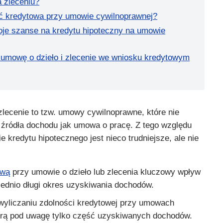
a zleceniu?
ść kredytowa przy umowie cywilnoprawnej?
je szanse na kredytu hipoteczny na umowie
 umowę o dzieło i zlecenie we wniosku kredytowym
lecenie to tzw. umowy cywilnoprawne, które nie
o źródła dochodu jak umowa o pracę. Z tego względu
e kredytu hipotecznego jest nieco trudniejsze, ale nie
ową
przy umowie o dzieło lub zlecenia kluczowy wpływ
iednio długi okres uzyskiwania dochodów.
 wyliczaniu zdolności kredytowej przy umowach
orą pod uwagę tylko część uzyskiwanych dochodów.