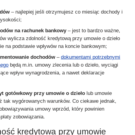
odów
– najlepiej jeśli otrzymujesz co miesiąc dochody i
wysokości;
hodów na rachunek bankowy
– jest to bardzo ważne,
ów wylicza zdolność kredytową przy umowie o dzieło
nie na podstawie wpływów na koncie bankowym;
umentowanie dochodów
–
dokumentami potrzebnymi
nego
będą m.in. umowy zlecenia lub o dzieło, wyciągi
ące wpływ wynagrodzenia, a nawet deklaracje
yt gotówkowy przy umowie o dzieło
lub umowie
aż tak wygórowanych warunków. Co ciekawe jednak,
 obowiązywania umowy wprzód, który powinien
płaty zobowiązania.
lność kredytowa przy umowie