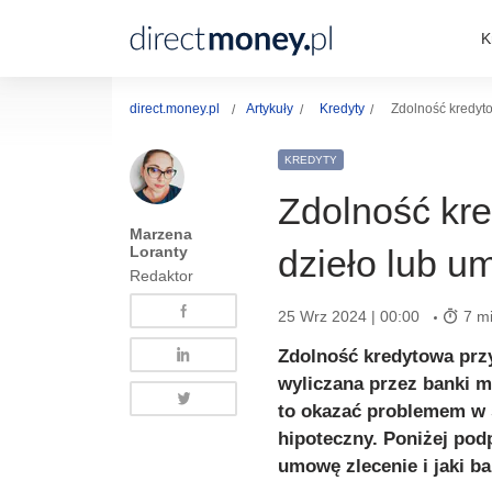
K
direct.money.pl
Artykuły
Kredyty
Zdolność kredyto
KREDYTY
Zdolność kr
Marzena
Loranty
dzieło lub u
Redaktor
25 Wrz 2024 | 00:00
7 mi
Zdolność kredytowa przy
wyliczana przez banki m
to okazać problemem w s
hipoteczny. Poniżej pod
umowę zlecenie i jaki ba