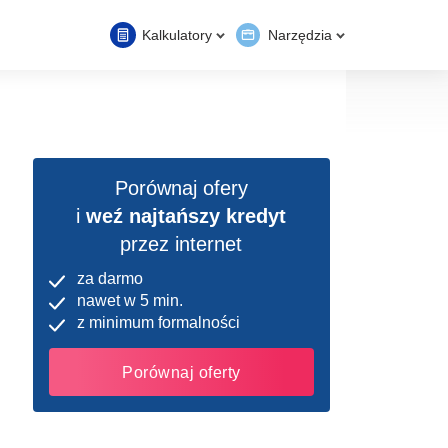
Kalkulatory
Narzędzia
Porównaj ofery
i
weź najtańszy kredyt
przez internet
za darmo
nawet w 5 min.
z minimum formalności
Porównaj oferty