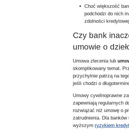
Choć większość ban
podchodzi do nich in
zdolności kredytowej
Czy bank inacze
umowie o dzieł
Umowa zlecenia lub
umowa
skomplikowany temat. Prz
przychylnie patrzą na teg
jeśli chodzi o długotermi
Umowy cywilnoprawne zawi
zapewniają regularnych d
rozwiązać niż umowę o pra
zatrudnienia. Dla banków 
wyższym
ryzykiem kred