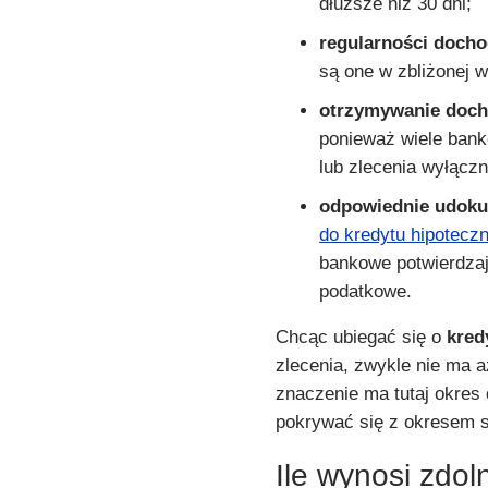
dłuższe niż 30 dni;
regularności doch
są one w zbliżonej 
otrzymywanie doc
ponieważ wiele bank
lub zlecenia wyłącz
odpowiednie udok
do kredytu hipotecz
bankowe potwierdzaj
podatkowe.
Chcąc ubiegać się o
kred
zlecenia, zwykle nie ma 
znaczenie ma tutaj okres
pokrywać się z okresem s
Ile wynosi zdo