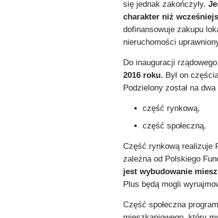
się jednak zakończyły.
Je
charakter niż wcześniej
dofinansowuje zakupu lo
nieruchomości uprawnion
Do inauguracji rządoweg
2016 roku.
Był on częścią
Podzielony został na dwa f
część rynkową,
część społeczną.
Część rynkową realizuje 
zależna od Polskiego Fu
jest wybudowanie mies
Plus będą mogli wynajmo
Część społeczna program
mieszkaniowego, który m