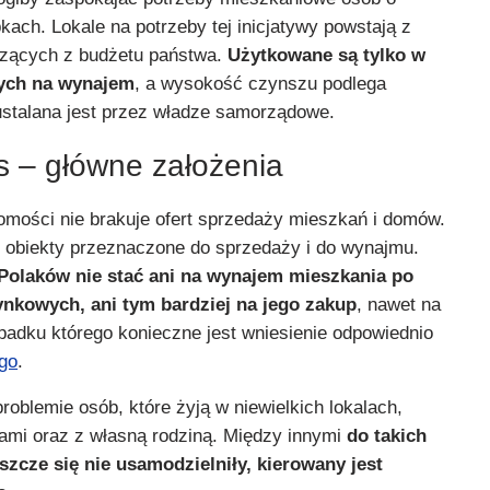
bkach. Lokale na potrzeby tej inicjatywy powstają z
zących z budżetu państwa.
Użytkowane są tylko w
nych na wynajem
, a wysokość czynszu podlega
stalana jest przez władze samorządowe.
s – główne założenia
omości nie brakuje ofert sprzedaży mieszkań i domów.
 obiekty przeznaczone do sprzedaży i do wynajmu.
 Polaków nie stać ani na wynajem mieszkania po
nkowych, ani tym bardziej na jego zakup
, nawet na
padku którego konieczne jest wniesienie odpowiednio
go
.
oblemie osób, które żyją w niewielkich lokalach,
rami oraz z własną rodziną. Między innymi
do takich
szcze się nie usamodzielniły, kierowany jest