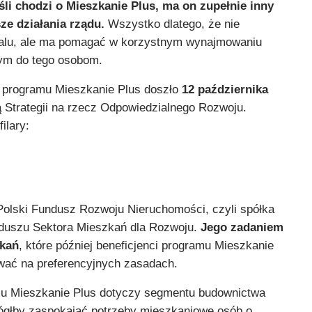
śli chodzi o Mieszkanie Plus, ma on zupełnie inny
sze działania rządu.
Wszystko dlatego, że nie
kalu, ale ma pomagać w korzystnym wynajmowaniu
ym do tego osobom.
o programu Mieszkanie Plus doszło
12 października
 Strategii na rzecz Odpowiedzialnego Rozwoju.
ilary:
Polski Fundusz Rozwoju Nieruchomości, czyli spółka
nduszu Sektora Mieszkań dla Rozwoju.
Jego zadaniem
zkań
, które później beneficjenci programu Mieszkanie
wać na preferencyjnych zasadach.
u Mieszkanie Plus dotyczy segmentu budownictwa
ógłby zaspokajać potrzeby mieszkaniowe osób o