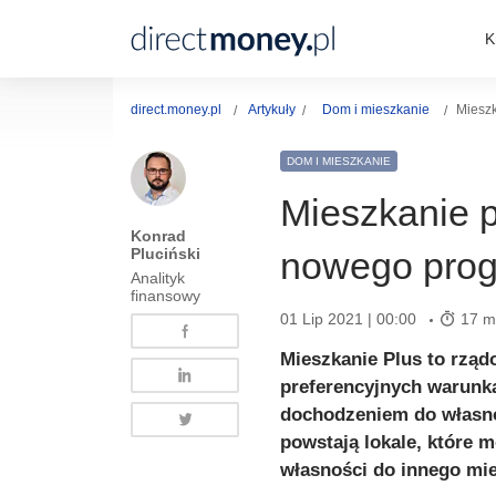
K
direct.money.pl
Artykuły
Dom i mieszkanie
Mieszk
DOM I MIESZKANIE
Mieszkanie p
Konrad
Pluciński
nowego pro
Analityk
finansowy
01 Lip 2021 | 00:00
17 m
Mieszkanie Plus to rzą
preferencyjnych warunk
dochodzeniem do własno
powstają lokale, które m
własności do innego mi