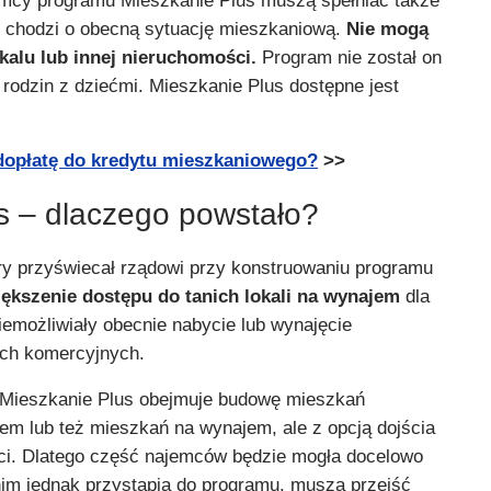
emcy programu Mieszkanie Plus muszą spełniać także
li chodzi o obecną sytuację mieszkaniową.
Nie mogą
kalu lub innej nieruchomości.
Program nie został on
rodzin z dziećmi. Mieszkanie Plus dostępne jest
dopłatę do kredytu mieszkaniowego?
>>
s – dlaczego powstało?
y przyświecał rządowi przy konstruowaniu programu
ększenie dostępu do tanich lokali na wynajem
dla
iemożliwiały obecnie nabycie lub wynajęcie
ch komercyjnych.
 Mieszkanie Plus obejmuje budowę mieszkań
m lub też mieszkań na wynajem, ale z opcją dojścia
ci. Dlatego część najemców będzie mogła docelowo
nim jednak przystąpią do programu, muszą przejść