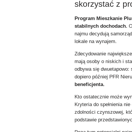
skorzystać z p
Program Mieszkanie Plus
stabilnych dochodach.
O
najmu decydują samorządy,
lokale na wynajem.
Zdecydowanie największe
mają osoby o niskich i st
odbywa się dwuetapowo: s
dopiero później PFR Nier
beneficjenta.
Kto ostatecznie może wy
Kryteria do spełnienia nie
zdolności czynszowej, kt
podstawie przedstawiony