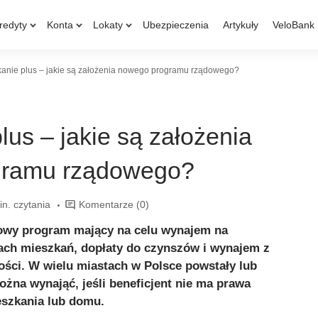
redyty
Konta
Lokaty
Ubezpieczenia
Artykuły
VeloBank
anie plus – jakie są założenia nowego programu rządowego?
lus – jakie są założenia
gramu rządowego?
in. czytania
Komentarze
(0)
dowy program mający na celu wynajem na
ach mieszkań, dopłaty do czynszów i wynajem z
ści. W wielu miastach w Polsce powstały lub
ożna wynająć, jeśli beneficjent nie ma prawa
eszkania lub domu.