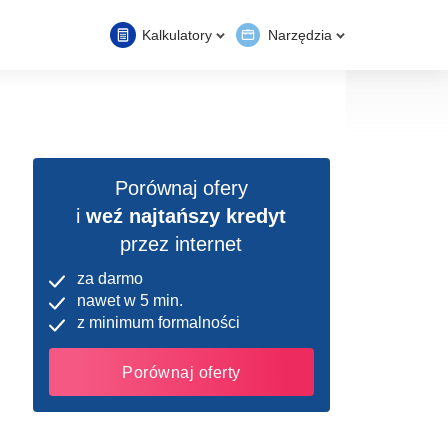
Kalkulatory
Narzędzia
Porównaj ofery
i
weź najtańszy kredyt
przez internet
za darmo
nawet w 5 min.
z minimum formalności
Porównaj oferty