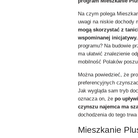
program Mieszkanie Plu
Na czym polega Mieszkani
uwagi na niskie dochody m
mogą skorzystać z tani
wspominanej inicjatywy.
programu? Na budowie prz
ma ułatwić znalezienie o
mobilność Polaków poszu
Można powiedzieć, że pr
preferencyjnych czynszach
Jak wygląda sam tryb doc
oznacza on, że
po upływi
czynszu najemca ma szan
dochodzenia do tego trwa 
Mieszkanie Plu