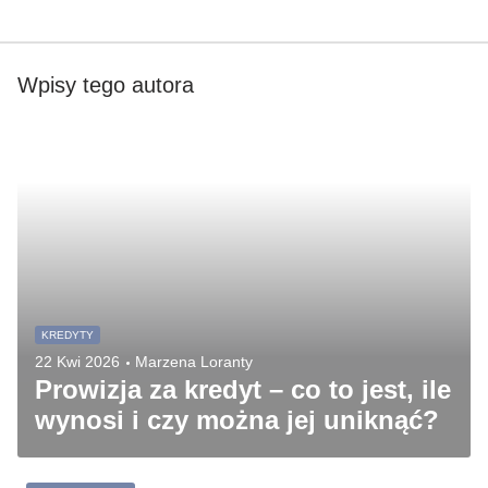
najważniejsze informacje o produktach bankowych, pomagając
im wybierać najkorzystniejsze rozwiązania, nawet w pozornie
trudnych sytuacjach, jak na przykład
czy warto mieć wspólne
konto bankowe
. Moja pasja do finansów i chęć wspierania innych
w podejmowaniu świadomych decyzji finansowych są
Wpisy tego autora
fundamentem mojej pracy.
KREDYTY
22 Kwi 2026
Marzena Loranty
Prowizja za kredyt – co to jest, ile
wynosi i czy można jej uniknąć?