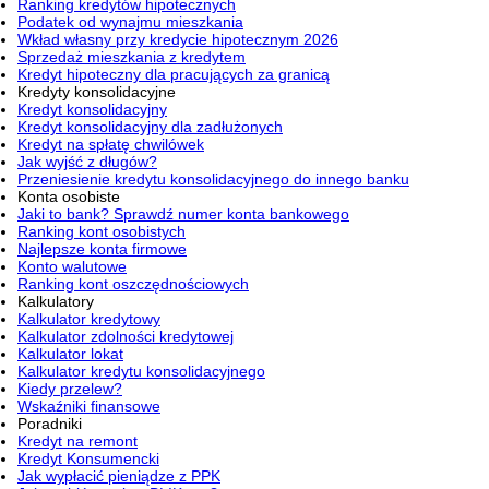
Ranking kredytów hipotecznych
Podatek od wynajmu mieszkania
Wkład własny przy kredycie hipotecznym 2026
Sprzedaż mieszkania z kredytem
Kredyt hipoteczny dla pracujących za granicą
Kredyty konsolidacyjne
Kredyt konsolidacyjny
Kredyt konsolidacyjny dla zadłużonych
Kredyt na spłatę chwilówek
Jak wyjść z długów?
Przeniesienie kredytu konsolidacyjnego do innego banku
Konta osobiste
Jaki to bank? Sprawdź numer konta bankowego
Ranking kont osobistych
Najlepsze konta firmowe
Konto walutowe
Ranking kont oszczędnościowych
Kalkulatory
Kalkulator kredytowy
Kalkulator zdolności kredytowej
Kalkulator lokat
Kalkulator kredytu konsolidacyjnego
Kiedy przelew?
Wskaźniki finansowe
Poradniki
Kredyt na remont
Kredyt Konsumencki
Jak wypłacić pieniądze z PPK