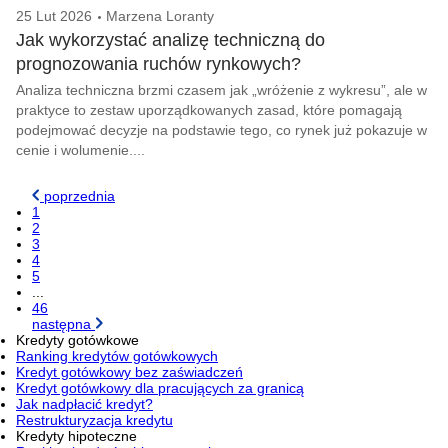
25 Lut 2026
Marzena Loranty
Jak wykorzystać analizę techniczną do
prognozowania ruchów rynkowych?
Analiza techniczna brzmi czasem jak „wróżenie z wykresu”, ale w
praktyce to zestaw uporządkowanych zasad, które pomagają
podejmować decyzje na podstawie tego, co rynek już pokazuje w
cenie i wolumenie....
poprzednia
1
2
3
4
5
...
46
następna
Kredyty gotówkowe
Ranking kredytów gotówkowych
Kredyt gotówkowy bez zaświadczeń
Kredyt gotówkowy dla pracujących za granicą
Jak nadpłacić kredyt?
Restrukturyzacja kredytu
Kredyty hipoteczne