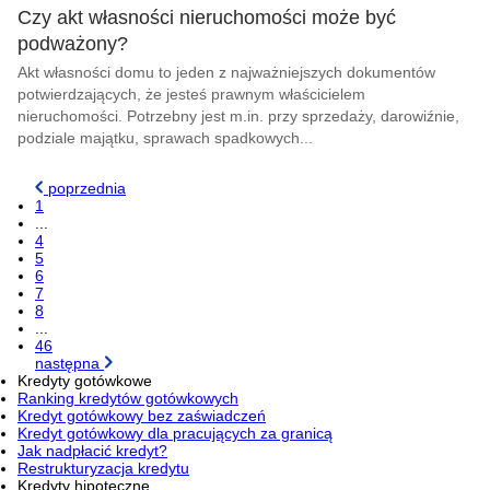
Czy akt własności nieruchomości może być
podważony?
Akt własności domu to jeden z najważniejszych dokumentów
potwierdzających, że jesteś prawnym właścicielem
nieruchomości. Potrzebny jest m.in. przy sprzedaży, darowiźnie,
podziale majątku, sprawach spadkowych...
poprzednia
1
...
4
5
6
7
8
...
46
następna
Kredyty gotówkowe
Ranking kredytów gotówkowych
Kredyt gotówkowy bez zaświadczeń
Kredyt gotówkowy dla pracujących za granicą
Jak nadpłacić kredyt?
Restrukturyzacja kredytu
Kredyty hipoteczne