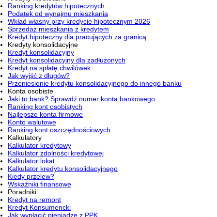
Ranking kredytów hipotecznych
Podatek od wynajmu mieszkania
Wkład własny przy kredycie hipotecznym 2026
Sprzedaż mieszkania z kredytem
Kredyt hipoteczny dla pracujących za granicą
Kredyty konsolidacyjne
Kredyt konsolidacyjny
Kredyt konsolidacyjny dla zadłużonych
Kredyt na spłatę chwilówek
Jak wyjść z długów?
Przeniesienie kredytu konsolidacyjnego do innego banku
Konta osobiste
Jaki to bank? Sprawdź numer konta bankowego
Ranking kont osobistych
Najlepsze konta firmowe
Konto walutowe
Ranking kont oszczędnościowych
Kalkulatory
Kalkulator kredytowy
Kalkulator zdolności kredytowej
Kalkulator lokat
Kalkulator kredytu konsolidacyjnego
Kiedy przelew?
Wskaźniki finansowe
Poradniki
Kredyt na remont
Kredyt Konsumencki
Jak wypłacić pieniądze z PPK