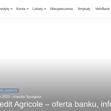
redyty
Konta
Lokaty
Ubezpieczenia
Artykuły
VeloBank
NSE OSOBISTE
e 2023
Klaudia Spurgiasz
edit Agricole – oferta banku, i