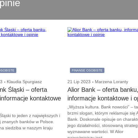
opinie
OSOBISTE
FINANSE OSOBISTE
23
Klaudia Spurgiasz
21 Lip 2023
Marzena Loranty
k Śląski – oferta
Alior Bank – oferta banku
informacje kontaktowe
informacje kontaktowe i o
„Wyższa kultura. Bank nowości” – t
brzmi slogan, którym reklamuje się A
ląski to jeden z największych i
Bank. Doskonale opisuje on charakt
ej znanych banków w Polsce.
jego działalności, stosowaną strategi
na siedziba w naszym kraju
wyznawane wartości. W Alior
najważniejszy jest...