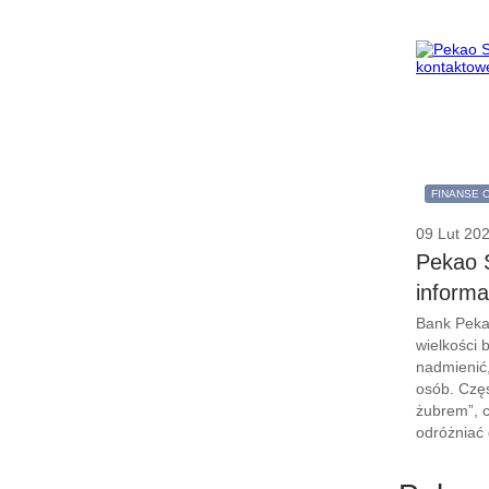
FINANSE 
09 Lut 20
Pekao S
informa
Bank Peka
wielkości 
nadmienić,
osób. Częs
żubrem”, 
odróżniać 