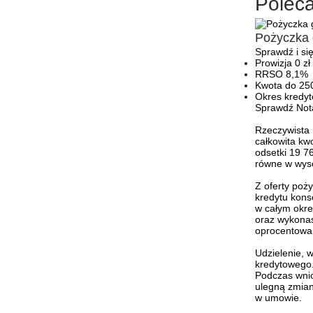
Polec
Pożyczka
Sprawdź i si
Prowizja 0 zł
RRSO 8,1%
Kwota do 250
Okres kredyt
Sprawdź
Not
Rzeczywista 
całkowita kw
odsetki 19 7
równe w wyso
Z oferty poż
kredytu kons
w całym okres
oraz wykonas
oprocentowan
Udzielenie, 
kredytowego
Podczas wnio
ulegną zmian
w umowie.