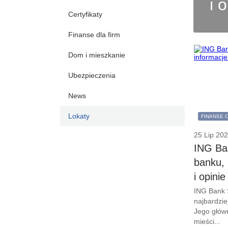
i 
Certyfikaty
Finanse dla firm
Dom i mieszkanie
Ubezpieczenia
News
Lokaty
FINANSE 
25 Lip 20
ING Ban
banku, 
i opinie
ING Bank Ś
najbardzi
Jego głów
mieści...