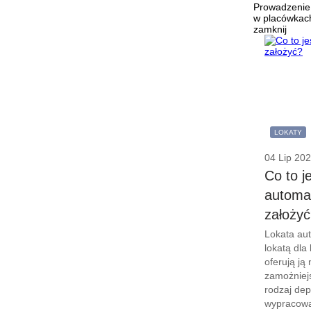
Prowadzenie 
w placówkach
zamknij
LOKATY
04 Lip 20
Co to j
automa
założy
Lokata au
lokatą dla
oferują ją
zamożniej
rodzaj dep
wypracowa