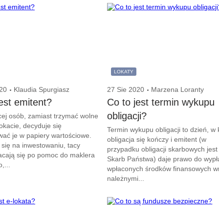
LOKATY
20
Klaudia Spurgiasz
27 Sie 2020
Marzena Loranty
jest emitent?
Co to jest termin wykupu
obligacji?
ej osób, zamiast trzymać wolne
lokacie, decyduje się
Termin wykupu obligacji to dzień, w
ać je w papiery wartościowe.
obligacja się kończy i emitent (w
 się na inwestowaniu, tacy
przypadku obligacji skarbowych jest
acają się po pomoc do maklera
Skarb Państwa) daje prawo do wypł
,...
wpłaconych środków finansowych w
należnymi...