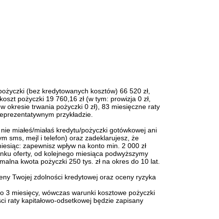
ożyczki (bez kredytowanych kosztów) 66 520 zł,
oszt pożyczki 19 760,16 zł (w tym: prowizja 0 zł,
w okresie trwania pożyczki 0 zł), 83 miesięczne raty
reprezentatywnym przykładzie.
y nie miałeś/miałaś kredytu/pożyczki gotówkowej ani
 sms, mejl i telefon) oraz zadeklarujesz, że
miesiąc: zapewnisz wpływ na konto min. 2 000 zł
runku oferty, od kolejnego miesiąca podwyższymy
lna kwota pożyczki 250 tys. zł na okres do 10 lat.
eny Twojej zdolności kredytowej oraz oceny ryzyka
do 3 miesięcy, wówczas warunki kosztowe pożyczki
ści raty kapitałowo-odsetkowej będzie zapisany