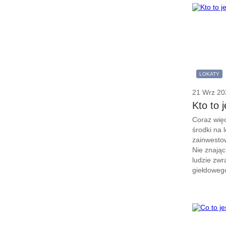
LOKATY
21 Wrz 20
Kto to 
Coraz więc
środki na 
zainwestow
Nie znając
ludzie zwr
giełdowego