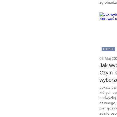
zgromadzo
LOKATY
06 Maj 20
Jak wyb
Czym ki
wyborz
Lokaty ba
których op
podwyżką 
dziwnego, 
pieniędzy 
zaintereso