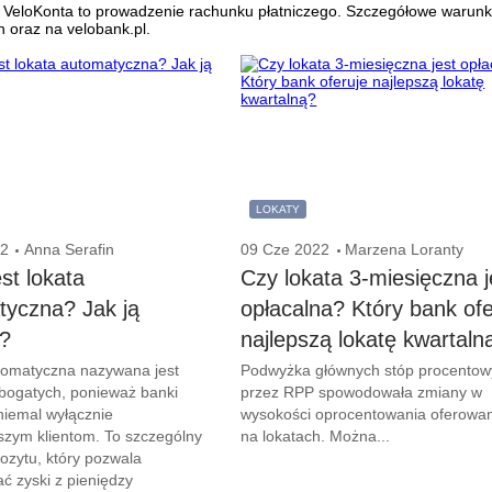
VeloKonta to prowadzenie rachunku płatniczego. Szczegółowe warunki of
 oraz na velobank.pl.
LOKATY
22
Anna Serafin
09 Cze 2022
Marzena Loranty
est lokata
Czy lokata 3-miesięczna j
tyczna? Jak ją
opłacalna? Który bank ofe
ć?
najlepszą lokatę kwartaln
tomatyczna nazywana jest
Podwyżka głównych stóp procentow
 bogatych, ponieważ banki
przez RPP spowodowała zmiany w
 niemal wyłącznie
wysokości oprocentowania oferowa
szym klientom. To szczególny
na lokatach. Można...
ozytu, który pozwala
ć zyski z pieniędzy