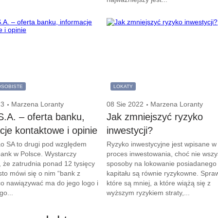
OSOBISTE
LOKATY
23
Marzena Loranty
08 Sie 2022
Marzena Loranty
.A. – oferta banku,
Jak zmniejszyć ryzyko
cje kontaktowe i opinie
inwestycji?
o SA to drugi pod względem
Ryzyko inwestycyjne jest wpisane w
bank w Polsce. Wystarczy
proces inwestowania, choć nie wszy
 że zatrudnia ponad 12 tysięcy
sposoby na lokowanie posiadanego
to mówi się o nim “bank z
kapitału są równie ryzykowne. Spra
co nawiązywać ma do jego logo i
które są mniej, a które wiążą się z
go...
wyższym ryzykiem straty,...