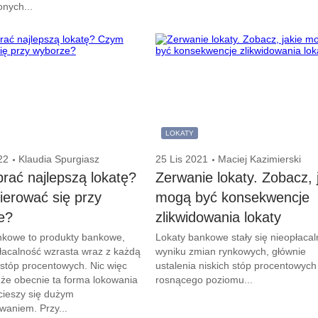
nych...
LOKATY
22
Klaudia Spurgiasz
25 Lis 2021
Maciej Kazimierski
rać najlepszą lokatę?
Zerwanie lokaty. Zobacz, 
erować się przy
mogą być konsekwencje
e?
zlikwidowania lokaty
nkowe to produkty bankowe,
Lokaty bankowe stały się nieopłaca
łacalność wzrasta wraz z każdą
wyniku zmian rynkowych, głównie
stóp procentowych. Nic więc
ustalenia niskich stóp procentowych 
że obecnie ta forma lokowania
rosnącego poziomu...
cieszy się dużym
waniem. Przy...