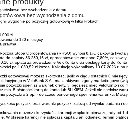
ane produkty
 gotówkowa bez wychodzenia z domu
ęgnij wygodnie po pożyczkę gotówkową w kilku krokach
 000 zł
owania do 120 miesięcy
a prawna
Roczna Stopa Oprocentowania (RRSO) wynosi 8,1%, całkowita kwota p
ota do zapłaty 86 280,16 zł, oprocentowanie zmienne 7,80%, całkowity k
60,16 zł, opłata za prowadzenie VeloKonta oraz obsługę karty do Konta 
kości po 1 039,52 zł każda. Kalkulację wykonaliśmy 10.07.2026 r. na 
yczki gotówkowej możesz skorzystać, jeśli: w ciągu ostatnich 6 miesięc
olidacyjnego w VeloBank S.A., masz aktywne zgody marketingowe (w tym
ie pożyczki spełnisz warunek oferty, tj. będziesz mieć VeloKonto i co 
z min. 5 płatności kartą do konta lub BLIKIEM. Jeżeli nie spełnisz wa
ie pożyczki o 2 pp. - do czasu ponownego spełnienia warunku. Maksyma
wysokość pożyczki oraz warunki pożyczki zależą od wyniku badania i oc
.
skowania możesz skorzystać z karencji w spłacie pierwszej raty od 1 
ie. W okresie karencji nie spłacasz kapitału ani odsetek. Termin płatno