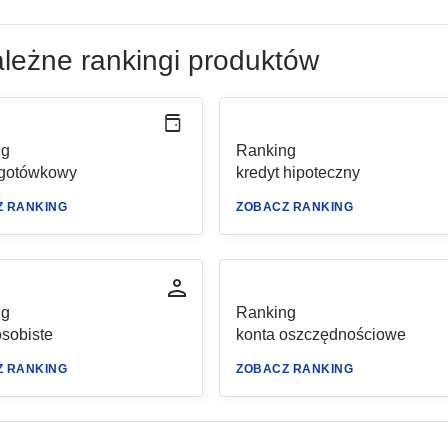
leżne rankingi produktów
ng
Ranking
 gotówkowy
kredyt hipoteczny
Z RANKING
ZOBACZ RANKING
ng
Ranking
osobiste
konta oszczędnościowe
Z RANKING
ZOBACZ RANKING