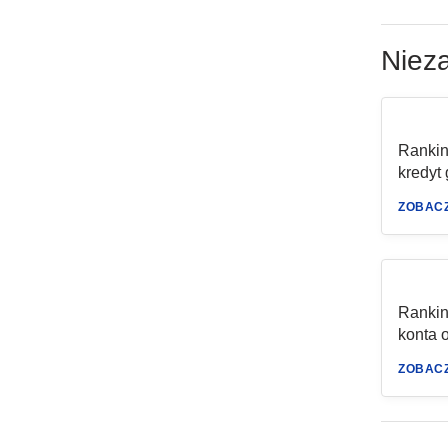
Nieza
Ranki
kredyt
ZOBAC
Ranki
konta 
ZOBAC