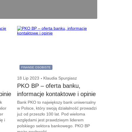
FINANSE OSOBISTE
18 Lip 2023
Klaudia Spurgiasz
,
PKO BP – oferta banku,
pinie
informacje kontaktowe i opinie
ak
Bank PKO to największy bank uniwersalny
lior
w Polsce, który swoją działalność prowadzi
er
już od przeszło 100 lat. Pod wieloma
ę i
względami jest prawdziwym liderem
polskiego sektora bankowego. PKO BP
może pochwalić...