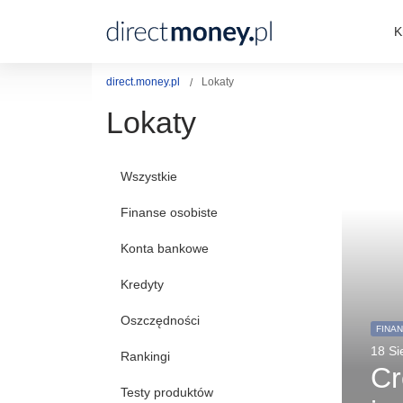
K
direct.money.pl
Lokaty
Lokaty
Wszystkie
Finanse osobiste
Konta bankowe
Kredyty
Oszczędności
FINA
18 Si
Rankingi
Cr
Testy produktów