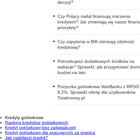
decyzji?
Czy Polacy nadal finansują marzenia
kredytem? Jak zmieniają się nasze finan
priorytety?
Czy zapytania w BIK obniżają zdolność
kredytową?
Potrzebujesz dodatkowych środków na
wakacje? Sprawdź, jak przygotować dom
budżet na lato
Pożyczka gotówkowa VeloBanku z RRSO
8,2%. Sprawdź ofertę dla użytkowników
Totalmoney.pl
Kredyty gotówkowe
Ranking kredytów gotówkowych
Kredyt gotówkowy bez zaświadczeń
Kredyt gotówkowy dla pracujących za granicą
Jak nadpłacić kredyt?