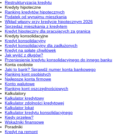
Restrukturyzacja kredytu
Kredyty hipoteczne
Ranking kredytów hipotecznych
Podatek od wynajmu mieszkania
Wkład własny przy kredycie hipotecznym 2026
Sprzedaż mieszkania z kredytem
Kredyt hipoteczny dla pracujących za granicą
Kredyty konsolidacyjne
Kredyt konsolidacyjny
Kredyt konsolidacyjny dla zadłużonych
Kredyt na spłatę chwilówek
Jak wyjść z długów?
Przeniesienie kredytu konsolidacyjnego do innego banku
Konta osobiste
Jaki to bank? Sprawdź numer konta bankowego
Ranking kont osobistych
Najlepsze konta firmowe
Konto walutowe
Ranking kont oszczędnościowych
Kalkulatory
Kalkulator kredytowy
Kalkulator zdolności kredytowej
Kalkulator lokat
Kalkulator kredytu konsolidacyjnego
Kiedy przelew?
Wskaźniki finansowe
Poradniki
Kredyt na remont