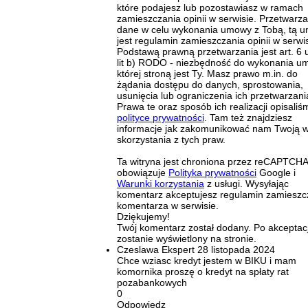
które podajesz lub pozostawiasz w ramach
zamieszczania opinii w serwisie. Przetwarz
dane w celu wykonania umowy z Tobą, tą 
jest regulamin zamieszczania opinii w serwis
Podstawą prawną przetwarzania jest art. 6 u
lit b) RODO - niezbędność do wykonania u
której stroną jest Ty. Masz prawo m.in. do
żądania dostępu do danych, sprostowania,
usunięcia lub ograniczenia ich przetwarzani
Prawa te oraz sposób ich realizacji opisaliś
polityce prywatności
. Tam też znajdziesz
informacje jak zakomunikować nam Twoją 
skorzystania z tych praw.
Ta witryna jest chroniona przez reCAPTCHA
obowiązuje
Polityka prywatności
Google i
Warunki korzystania
z usługi. Wysyłając
komentarz akceptujesz regulamin zamieszc
komentarza w serwisie.
Dziękujemy!
Twój komentarz został dodany. Po akceptacj
zostanie wyświetlony na stronie.
Czeslawa
Ekspert
28 listopada 2024
Chce wziasc kredyt jestem w BIKU i mam
komornika proszę o kredyt na spłaty rat
pozabankowych
0
Odpowiedz