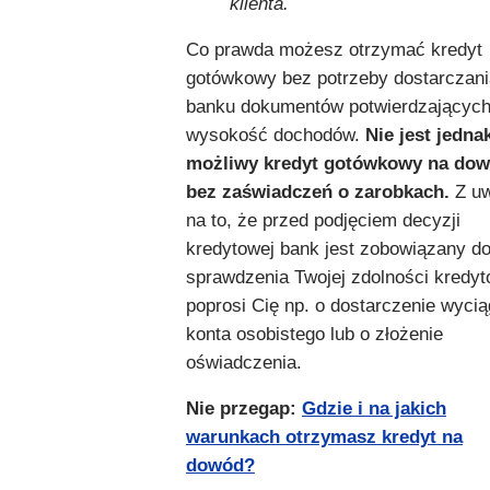
klienta.
Co prawda możesz otrzymać kredyt
gotówkowy bez potrzeby dostarczani
banku dokumentów potwierdzającyc
wysokość dochodów.
Nie jest jedna
możliwy kredyt gotówkowy na do
bez zaświadczeń o zarobkach.
Z uw
na to, że przed podjęciem decyzji
kredytowej bank jest zobowiązany d
sprawdzenia Twojej zdolności kredyt
poprosi Cię np. o dostarczenie wycią
konta osobistego lub o złożenie
oświadczenia.
Nie przegap:
Gdzie i na jakich
warunkach otrzymasz kredyt na
dowód?