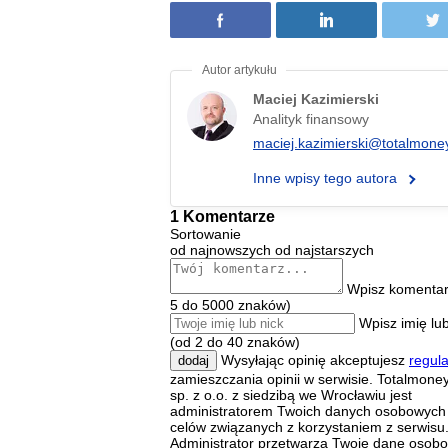
Maciej Kazimierski
Analityk finansowy
maciej.kazimierski@totalmoney
Inne wpisy tego autora
1 Komentarze
Sortowanie
od najnowszych
od najstarszych
Wpisz komentar
5 do 5000 znaków)
Wpisz imię lub
(od 2 do 40 znaków)
Wysyłając opinię akceptujesz
regul
dodaj
zamieszczania opinii w serwisie. Totalmoney
sp. z o.o. z siedzibą we Wrocławiu jest
administratorem Twoich danych osobowych
celów związanych z korzystaniem z serwisu
Administrator przetwarza Twoje dane osob