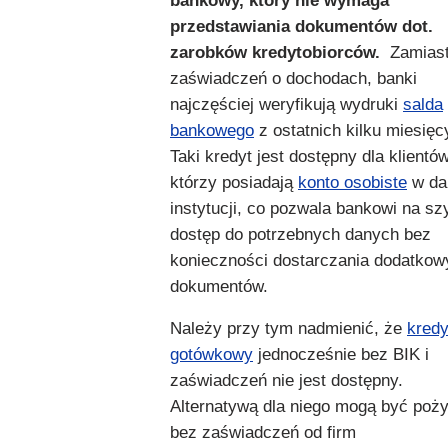
bankowy, który nie wymaga
przedstawiania dokumentów dot.
zarobków kredytobiorców.
Zamias
zaświadczeń o dochodach, banki
najczęściej weryfikują wydruki
salda
bankowego
z ostatnich kilku miesięc
Taki kredyt jest dostępny dla klientów
którzy posiadają
konto osobiste
w da
instytucji, co pozwala bankowi na sz
dostęp do potrzebnych danych bez
konieczności dostarczania dodatkow
dokumentów.
Należy przy tym nadmienić, że
kredy
gotówkowy
jednocześnie bez BIK i
zaświadczeń nie jest dostępny.
Alternatywą dla niego mogą być poż
bez zaświadczeń od firm