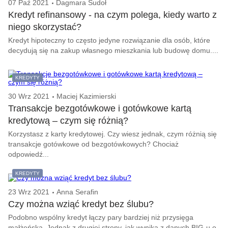
07 Paź 2021
Dagmara Sudoł
Kredyt refinansowy - na czym polega, kiedy warto z
niego skorzystać?
Kredyt hipoteczny to często jedyne rozwiązanie dla osób, które
decydują się na zakup własnego mieszkania lub budowę domu....
KREDYTY
30 Wrz 2021
Maciej Kazimierski
Transakcje bezgotówkowe i gotówkowe kartą
kredytową – czym się różnią?
Korzystasz z karty kredytowej. Czy wiesz jednak, czym różnią się
transakcje gotówkowe od bezgotówkowych? Chociaż
odpowiedź...
KREDYTY
23 Wrz 2021
Anna Serafin
Czy można wziąć kredyt bez ślubu?
Podobno wspólny kredyt łączy pary bardziej niż przysięga
małżeńska. Jednak z drugiej strony, jak wynika z danych BIG-u o