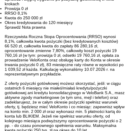
krokach
Prowizja 0 zł
RRSO 8,1%
Kwota do 250 000 zł
Okres kredytowania do 120 miesięcy
Sprawdź
Nota prawna
Rzeczywista Roczna Stopa Oprocentowania (RRSO) wynosi
8,1%, całkowita kwota pożyczki (bez kredytowanych kosztów)
66 520 zł, całkowita kwota do zapłaty 86 280,16 zł,
oprocentowanie zmienne 7,80%, całkowity koszt pożyczki 19
760,16 zł (w tym: prowizja 0 zł, odsetki 19 760,16 zł, opłata za
prowadzenie VeloKonta oraz obsługę karty do Konta w okresie
trwania pożyczki 0 zł), 83 miesięczne raty równe w wysokości po
1 039,52 zł każda. Kalkulację wykonaliśmy 10.07.2026 r. na
reprezentatywnym przykładzie.
Z oferty pożyczki gotówkowej możesz skorzystać, jeśli: w ciągu
ostatnich 6 miesięcy nie miałeś/miałaś kredytu/pożyczki
gotówkowej ani kredytu konsolidacyjnego w VeloBank S.A., masz
aktywne zgody marketingowe (w tym sms, mejl i telefon) oraz
zadeklarujesz, że w całym okresie pożyczki spełnisz warunek
oferty, tj. będziesz mieć VeloKonto i co miesiąc: zapewnisz wpływ
na konto min. 2 000 zł oraz wykonasz min. 5 płatności kartą do
konta lub BLIKIEM. Jeżeli nie spełnisz warunku oferty, od
kolejnego miesiąca podwyższymy oprocentowanie pożyczki o 2
pp. - do czasu ponownego spełnienia warunku. Maksymalna
kwota pożyczki 250 tys. zł na okres do 10 lat.