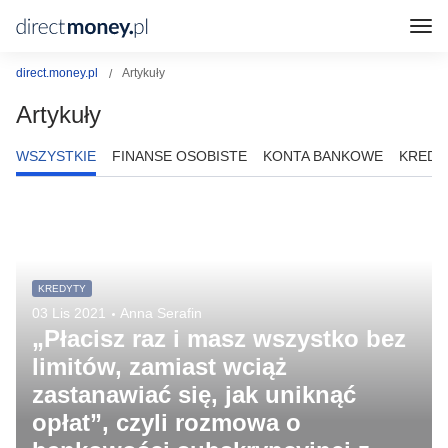
direct.money.pl
Artykuły
Artykuły
WSZYSTKIE
FINANSE OSOBISTE
KONTA BANKOWE
KREDY
KREDYTY
03 Lis 2021
Anna Serafin
„Płacisz raz i masz wszystko bez
limitów, zamiast wciąż
zastanawiać się, jak uniknąć
opłat”, czyli rozmowa o