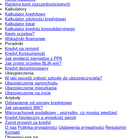
Ranking kont oszczędnościowych
Kalkulatory
Kalkulator kredytowy
Kalkulator zdolności kredytowej
Kalkulator lokat
Kalkulator kredytu konsolidacyjnego
Kiedy przelew?
Wskaźniki finansowe
Poradniki
Kredyt na remont
Kredyt Konsumencki
Jak wypłacić pieniądze z PPK
Jak zrobić przelew BLIK-em?
Kredyt denominowany
Ubezpieczenia
W jaki sposób zgłosić szkodę do ubezpieczyciela?
Ubezpieczenie samochodu
Ubezpieczenie mieszkania
Ubezpieczenie na życie
Artykuły
Odstąpienie od umowy kredytowej
Jak sprawdzić BIK?
Mikrorachunek podatkowy - wszystko, co musisz wiedzieć
Kredyt hipoteczny a wysokość pensji
Zwrot prowizji za kredyt
O nas
Polityka prywatności
Ustawienia prywatności
Regulamin
Kontakt
Obserwuj nas na: