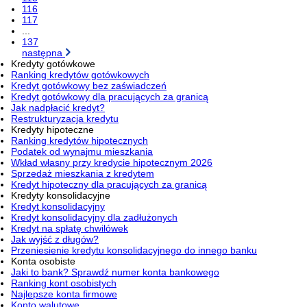
116
117
...
137
następna
Kredyty gotówkowe
Ranking kredytów gotówkowych
Kredyt gotówkowy bez zaświadczeń
Kredyt gotówkowy dla pracujących za granicą
Jak nadpłacić kredyt?
Restrukturyzacja kredytu
Kredyty hipoteczne
Ranking kredytów hipotecznych
Podatek od wynajmu mieszkania
Wkład własny przy kredycie hipotecznym 2026
Sprzedaż mieszkania z kredytem
Kredyt hipoteczny dla pracujących za granicą
Kredyty konsolidacyjne
Kredyt konsolidacyjny
Kredyt konsolidacyjny dla zadłużonych
Kredyt na spłatę chwilówek
Jak wyjść z długów?
Przeniesienie kredytu konsolidacyjnego do innego banku
Konta osobiste
Jaki to bank? Sprawdź numer konta bankowego
Ranking kont osobistych
Najlepsze konta firmowe
Konto walutowe