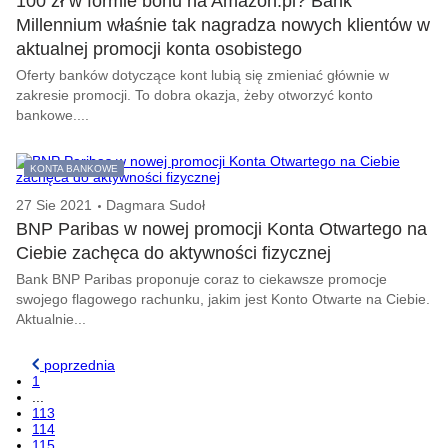
100 zł w formie bonu na Amazon.pl? Bank
Millennium właśnie tak nagradza nowych klientów w
aktualnej promocji konta osobistego
Oferty banków dotyczące kont lubią się zmieniać głównie w
zakresie promocji. To dobra okazja, żeby otworzyć konto
bankowe....
KONTA BANKOWE
27 Sie 2021
Dagmara Sudoł
BNP Paribas w nowej promocji Konta Otwartego na
Ciebie zachęca do aktywności fizycznej
Bank BNP Paribas proponuje coraz to ciekawsze promocje
swojego flagowego rachunku, jakim jest Konto Otwarte na Ciebie.
Aktualnie...
poprzednia
1
...
113
114
115