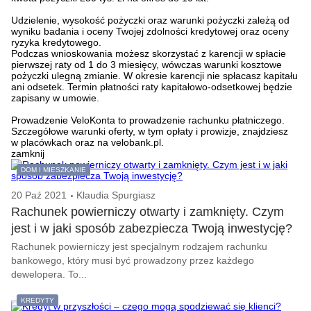
Udzielenie, wysokość pożyczki oraz warunki pożyczki zależą od
wyniku badania i oceny Twojej zdolności kredytowej oraz oceny
ryzyka kredytowego.
Podczas wnioskowania możesz skorzystać z karencji w spłacie
pierwszej raty od 1 do 3 miesięcy, wówczas warunki kosztowe
pożyczki ulegną zmianie. W okresie karencji nie spłacasz kapitału
ani odsetek. Termin płatności raty kapitałowo-odsetkowej będzie
zapisany w umowie.
Prowadzenie VeloKonta to prowadzenie rachunku płatniczego.
Szczegółowe warunki oferty, w tym opłaty i prowizje, znajdziesz
w placówkach oraz na velobank.pl.
zamknij
DOM I MIESZKANIE
20 Paź 2021
Klaudia Spurgiasz
Rachunek powierniczy otwarty i zamknięty. Czym
jest i w jaki sposób zabezpiecza Twoją inwestycję?
Rachunek powierniczy jest specjalnym rodzajem rachunku
bankowego, który musi być prowadzony przez każdego
dewelopera. To...
KREDYTY