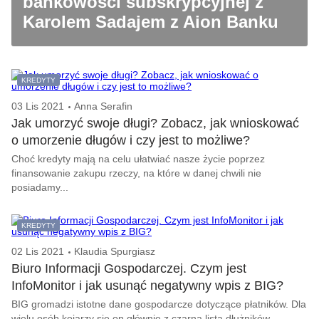
bankowości subskrypcyjnej z
Karolem Sadajem z Aion Banku
KREDYTY
03 Lis 2021
Anna Serafin
Jak umorzyć swoje długi? Zobacz, jak wnioskować
o umorzenie długów i czy jest to możliwe?
Choć kredyty mają na celu ułatwiać nasze życie poprzez
finansowanie zakupu rzeczy, na które w danej chwili nie
posiadamy...
KREDYTY
02 Lis 2021
Klaudia Spurgiasz
Biuro Informacji Gospodarczej. Czym jest
InfoMonitor i jak usunąć negatywny wpis z BIG?
BIG gromadzi istotne dane gospodarcze dotyczące płatników. Dla
wielu osób kojarzy się on głównie z czarną listą dłużników…...