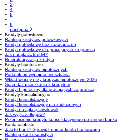
3
4
5
...
8
następna
Kredyty gotówkowe
Ranking kredytów gotówkowych
Kredyt gotówkowy bez zaświadczeń
Kredyt gotówkowy dla pracujących za granicą
Jak nadpłacić kredyt?
Restrukturyzacja kredytu
Kredyty hipoteczne
Ranking kredytów hipotecznych
Podatek od wynajmu mieszkania
Wkład własny przy kredycie hipotecznym 2026
Sprzedaż mieszkania z kredytem
Kredyt hipoteczny dla pracujących za granicą
Kredyty konsolidacyjne
Kredyt konsolidacyjny
Kredyt konsolidacyjny dla zadłużonych
Kredyt na spłatę chwilówek
Jak wyjść z długów?
Przeniesienie kredytu konsolidacyjnego do innego banku
Konta osobiste
Jaki to bank? Sprawdź numer konta bankowego
Ranking kont osobistych
Najlepsze konta firmowe