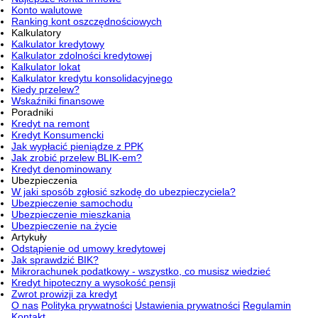
Konto walutowe
Ranking kont oszczędnościowych
Kalkulatory
Kalkulator kredytowy
Kalkulator zdolności kredytowej
Kalkulator lokat
Kalkulator kredytu konsolidacyjnego
Kiedy przelew?
Wskaźniki finansowe
Poradniki
Kredyt na remont
Kredyt Konsumencki
Jak wypłacić pieniądze z PPK
Jak zrobić przelew BLIK-em?
Kredyt denominowany
Ubezpieczenia
W jaki sposób zgłosić szkodę do ubezpieczyciela?
Ubezpieczenie samochodu
Ubezpieczenie mieszkania
Ubezpieczenie na życie
Artykuły
Odstąpienie od umowy kredytowej
Jak sprawdzić BIK?
Mikrorachunek podatkowy - wszystko, co musisz wiedzieć
Kredyt hipoteczny a wysokość pensji
Zwrot prowizji za kredyt
O nas
Polityka prywatności
Ustawienia prywatności
Regulamin
Kontakt