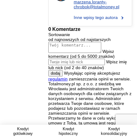
marzena.loranty-
chrobok@totalmoney.pl
Inne wpisy tego autora
0 Komentarze
Sortowanie
od najnowszych
od najstarszych
Wpisz
komentarz (od 5 do 5000 znaków)
Wpisz imię
lub nick (od 2 do 40 znaków)
Wysyłając opinię akceptujesz
dodaj
regulamin
zamieszczania opinii w serwisie.
Totalmoney.pl sp. z o.o. z siedzibą we
Wrocławiu jest administratorem Twoich
danych osobowych dla celów związanych z
korzystaniem z serwisu. Administrator
przetwarza Twoje dane osobowe, które
podajesz lub pozostawiasz w ramach
zamieszczania opinii w serwisie.
Przetwarzamy te dane w celu wykonania
umowy z Tobą, tą umową jest regulamin
zamieszczania opinii w serwisie. Podstawą
Kredyt
Kredyt
Kredyt
prawną przetwarzania jest art. 6 ust. 1 lit b)
gotówkowy
hipoteczny
konsolidacyjny