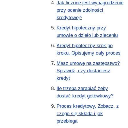
Jak liczone jest wynagrodzenie
przy ocenie zdolności
kredytowej?
Kredyt hipoteczny przy
umowie o dzieło lub zleceniu
Kredyt hipoteczny krok po
kroku. Opisujemy cały proces
Masz umowę na zastępstwo?
Sprawdź, czy dostaniesz
kredyt
Ile trzeba zarabiać żeby
dostać kredyt gotówkowy?
Proces kredytowy. Zobacz, z
czego się składa i jak
przebiega